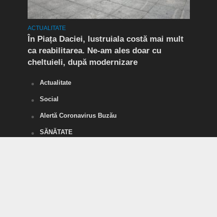
ACTUALITATE
ACTUA
t în
În Piața Daciei, lustruiala costă mai mult
Aten
ca reabilitarea. Ne-am ales doar cu
de a
cheltuieli, după modernizare
„O s
Actualitate
Social
Alertă Coronavirus Buzău
SĂNĂTATE
POLITICĂ
Divertisment
SPORT
Tineri pentru România
Vorbe Tari