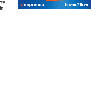
rea
n...