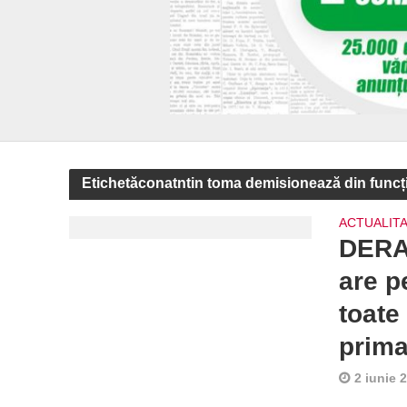
Etichetăconatntin toma demisionează din funcții
ACTUALIT
DERAN
are p
toate 
prima
2 iunie 