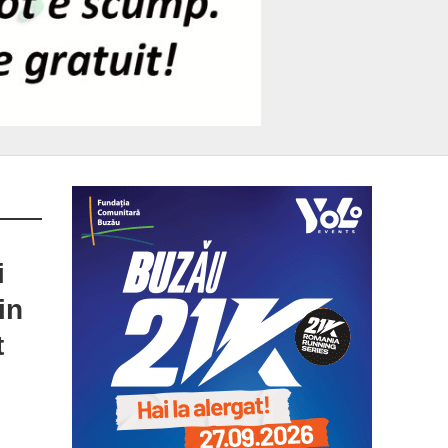
i
in
t