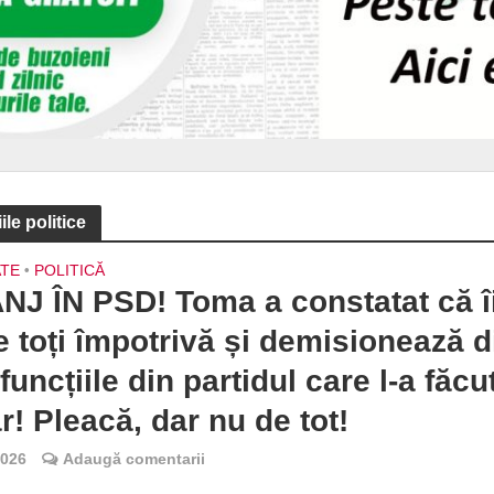
le politice
ATE
•
POLITICĂ
J ÎN PSD! Toma a constatat că î
e toți împotrivă și demisionează d
funcțiile din partidul care l-a făcu
r! Pleacă, dar nu de tot!
2026
Adaugă comentarii