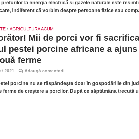
prețurilor la energia electrică și gazele naturale este resimți
ecare, indiferent că vorbim despre persoane fizice sau compan
ATE
•
AGRICULTURA ACUM
orător! Mii de porci vor fi sacrifica
ul pestei porcine africane a ajuns
două ferme
st 2021
Adaugă comentarii
stei porcine nu se răspândește doar în gospodăriile din jude
ile ferme de creștere a porcilor. După ce săptămâna trecută 