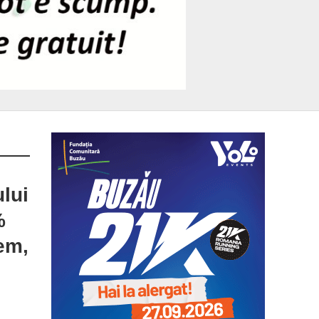
ului
%
em,