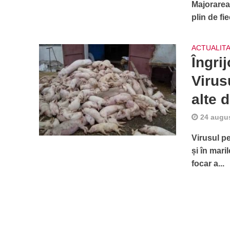
Majorarea 
plin de fi
ACTUALIT
Îngrij
Virus
alte 
24 augu
Virusul pe
și în mar
focar a...