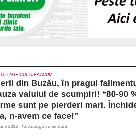
ATE
•
AGRICULTURA ACUM
erii din Buzău, în pragul faliment
auza valului de scumpiri! “80-90 
erme sunt pe pierderi mari. Închid
ta, n-avem ce face!”
arie 2022
Adaugă comentarii