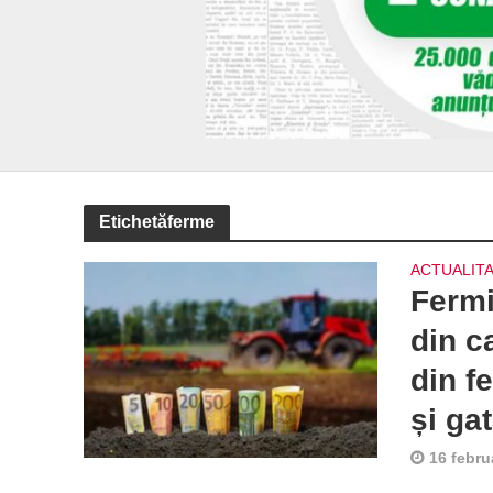
Etichetăferme
ACTUALIT
Fermi
din c
din f
și ga
16 febru