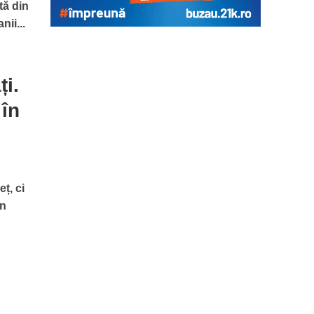
tă din
ii...
ți.
 în
ț, ci
un