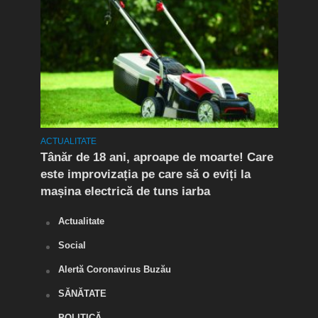
ACTUALITATE
ACTUA
Tânăr de 18 ani, aproape de moarte! Care
Flag
este improvizația pe care să o eviți la
Doi 
mașina electrică de tuns iarba
de d
Actualitate
Social
Alertă Coronavirus Buzău
SĂNĂTATE
POLITICĂ