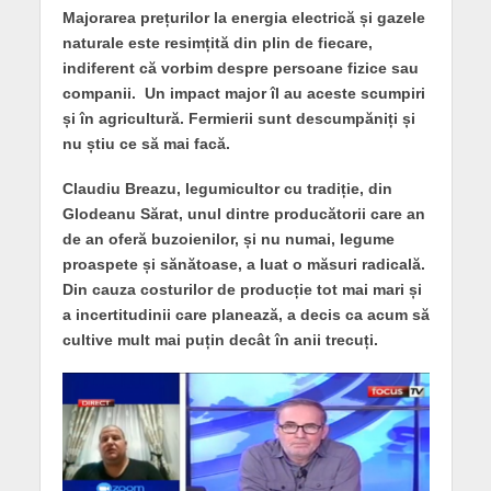
Majorarea prețurilor la energia electrică și gazele
naturale este resimțită din plin de fiecare,
indiferent că vorbim despre persoane fizice sau
companii. Un impact major îl au aceste scumpiri
și în agricultură. Fermierii sunt descumpăniți și
nu știu ce să mai facă.
Claudiu Breazu, legumicultor cu tradiție, din
Glodeanu Sărat, unul dintre producătorii care an
de an oferă buzoienilor, și nu numai, legume
proaspete și sănătoase, a luat o măsuri radicală.
Din cauza costurilor de producție tot mai mari și
a incertitudinii care planează, a decis ca acum să
cultive mult mai puțin decât în anii trecuți.