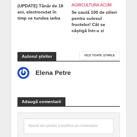
AGRICULTURA ACUM
(UPDATE) Tânăr de 18
ani, electrocutat în
Se caută 100 de zilieri
timp ce tundea iarba
pentru culesul
fructelor! Cât se
câștigă într-o zi
VEZI TOATE ȘTIRILE
Autorul știrilor
Elena Petre
Adaugă comentarii
Apasă aici pentru a publica un comentariu