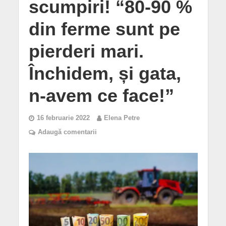
scumpiri! “80-90 %
din ferme sunt pe
pierderi mari.
Închidem, și gata,
n-avem ce face!”
16 februarie 2022
Elena Petre
Adaugă comentarii