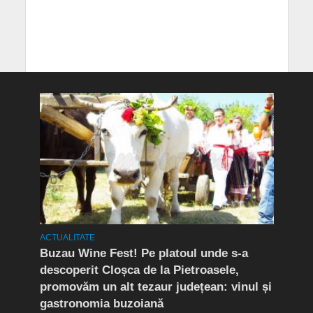
ACTUALITATE
ACTUA
Buzau Wine Fest! Pe platoul unde s-a
EXCL
nu
descoperit Cloșca de la Pietroasele,
Coco
ât
promovăm un alt tezaur județean: vinul și
cei 
gastronomia buzoiană
din 