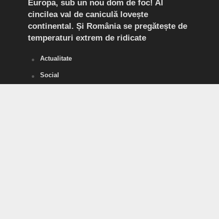
mult
Europa, sub un nou dom de foc! Al
(P) 
cincilea val de caniculă lovește
live
continental. Și România se pregătește de
temperaturi extrem de ridicate
Actualitate
Social
Alertă Coronavirus Buzău
SĂNĂTATE
POLITICĂ
Divertisment
SPORT
Tineri pentru România
Vorbe Tari
Agricultura, acum