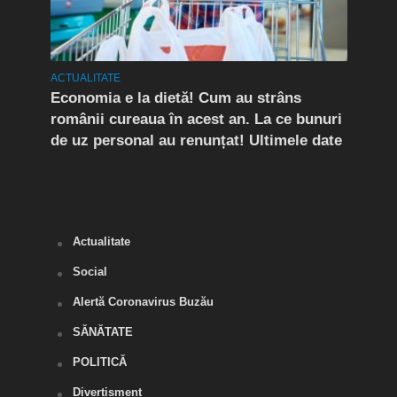
ACTUALITATE
ACTUA
rda
Economia e la dietă! Cum au strâns
Conf
românii cureaua în acest an. La ce bunuri
Peri
de uz personal au renunțat! Ultimele date
îngr
Slăn
Buză
Actualitate
Social
Alertă Coronavirus Buzău
SĂNĂTATE
POLITICĂ
Divertisment