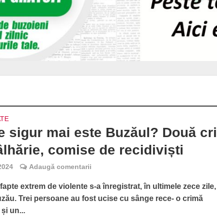
ATE
e sigur mai este Buzăul? Două cr
tâlhărie, comise de recidiviști
 2024
Adaugă comentarii
fapte extrem de violente s-a înregistrat, în ultimele zece zile,
uzău. Trei persoane au fost ucise cu sânge rece- o crimă
și un...