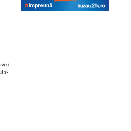
vizi.
l s-