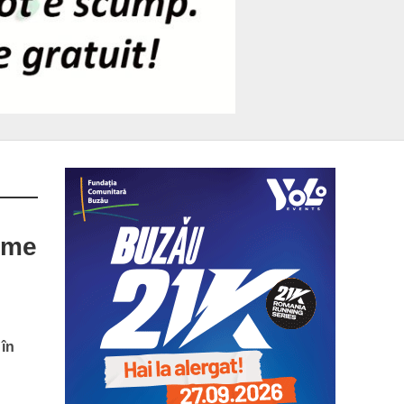
ime
 în