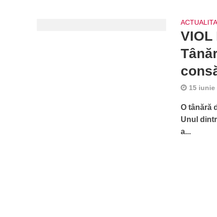
ACTUALIT
VIOL
Tânăr
consă
15 iunie
O tânără d
Unul dintr
a...