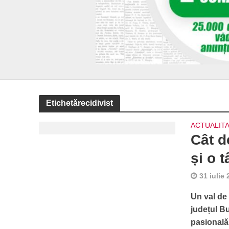
Etichetărecidivist
ACTUALIT
Cât d
și o 
31 iulie
Un val de 
județul B
pasională 