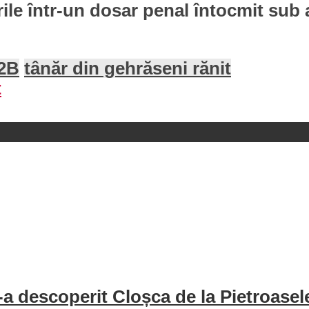
rile într-un dosar penal întocmit sub a
2B
tânăr din gehrăseni rănit
t
a descoperit Cloșca de la Pietroasel