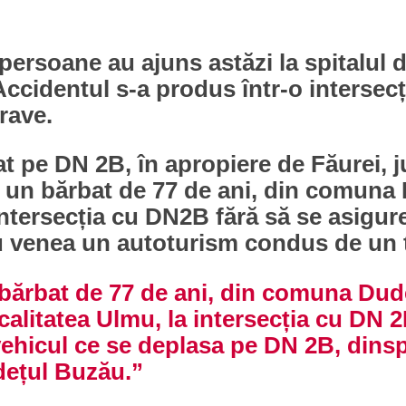
persoane au ajuns astăzi la spitalul d
. Accidentul s-a produs într-o interse
rave.
t pe DN 2B, în apropiere de Făurei, jud
e un bărbat de 77 de ani, din comuna 
intersecția cu DN2B fără să se asigur
 venea un autoturism condus de un t
 bărbat de 77 de ani, din comuna Dud
litatea Ulmu, la intersecția cu DN 2B,
tovehicul ce se deplasa pe DN 2B, din
udețul Buzău.”