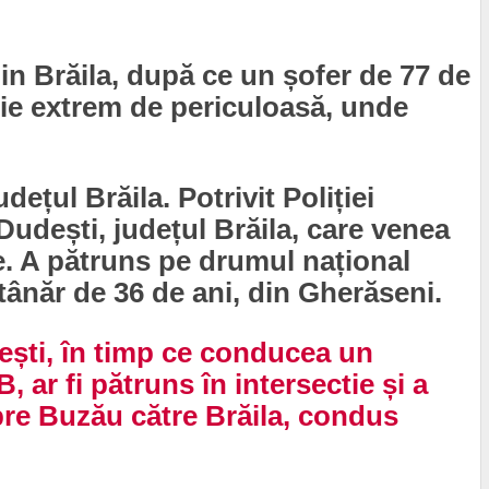
in Brăila, după ce un șofer de 77 de
cție extrem de periculoasă, unde
ețul Brăila. Potrivit Poliției
Dudești, județul Brăila, care venea
e. A pătruns pe drumul național
ânăr de 36 de ani, din Gherăseni.
ești, în timp ce conducea un
 ar fi pătruns în intersectie și a
spre Buzău către Brăila, condus