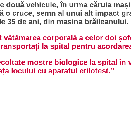
e două vehicule, în urma căruia mașin
ă o cruce, semn al unui alt impact g
 de 35 de ani, din mașina brăileanului.
 vătămarea corporală a celor doi șof
transportați la spital pentru acordarea
ecoltate mostre biologice la spital în 
fața locului cu aparatul etilotest.”