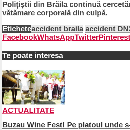
Polițiștii din Brăila continuă cercetă
vătămare corporală din culpă.
Etichete
accident braila
accident DN
Facebook
WhatsApp
Twitter
Pinteres
Te poate interesa
ACTUALITATE
Buzau Wine Fest! Pe platoul unde s-