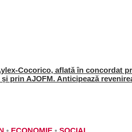
ex-Cocorico, aflată în concordat prev
i și prin AJOFM. Anticipează revenire
N
•
ECONOMIE
•
SOCIAL