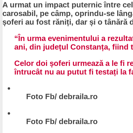
A urmat un impact puternic între cel
carosabil, pe câmp, oprindu-se lâng
șoferi au fost răniți, dar și o tânără
“În urma evenimentului a rezultat
ani, din județul Constanța, fiind 
Celor doi șoferi urmează a le fi r
întrucât nu au putut fi testați la 
Foto Fb/ debraila.ro
Foto Fb/ debraila.ro