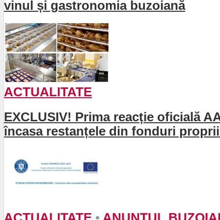
vinul și gastronomia buzoiană
ACTUALITATE
EXCLUSIV! Prima reacție oficială AAyl
încasa restanțele din fonduri propri
ACTUALITATE
•
ANUNTUL BUZOIA