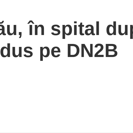
u, în spital d
rodus pe DN2B