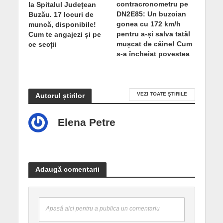
contracronometru pe
la Spitalul Județean
DN2E85: Un buzoian
Buzău. 17 locuri de
gonea cu 172 km/h
muncă, disponibile!
pentru a-și salva tatăl
Cum te angajezi și pe
mușcat de câine! Cum
ce secții
s-a încheiat povestea
VEZI TOATE ȘTIRILE
Autorul știrilor
Elena Petre
Adaugă comentarii
Apasă aici pentru a publica un comentariu