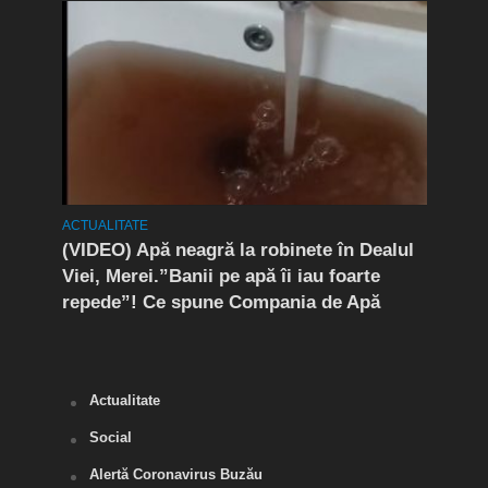
ACTUALITATE
ACTUA
nsivă
(VIDEO) Apă neagră la robinete în Dealul
(P) 
de
Viei, Merei.”Banii pe apă îi iau foarte
noro
e
repede”! Ce spune Compania de Apă
Actualitate
Social
Alertă Coronavirus Buzău