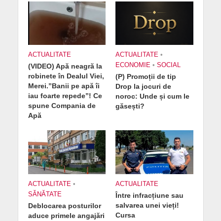
ACTUALITATE
ACTUALITATE
•
ECONOMIE
•
SOCIAL
(VIDEO) Apă neagră la
robinete în Dealul Viei,
(P) Promoții de tip
Merei.”Banii pe apă îi
Drop la jocuri de
iau foarte repede”! Ce
noroc: Unde și cum le
spune Compania de
găsești?
Apă
ACTUALITATE
•
ACTUALITATE
SĂNĂTATE
Între infracțiune sau
salvarea unei vieți!
Deblocarea posturilor
Cursa
aduce primele angajări