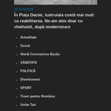
ACTUALITATE
ACTUA
t în
În Piața Daciei, lustruiala costă mai mult
Aten
ca reabilitarea. Ne-am ales doar cu
de a
cheltuieli, după modernizare
„O s
Actualitate
Social
Alertă Coronavirus Buzău
SĂNĂTATE
POLITICĂ
Divertisment
SPORT
Tineri pentru România
Vorbe Tari