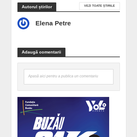
VEZI TOATE ȘTIRILE
Autorul știrilor
Elena Petre
Adaugă comentarii
Apasă aici pentru a publica un comentariu