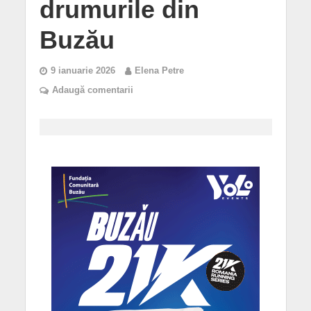
drumurile din
Buzău
9 ianuarie 2026
Elena Petre
Adaugă comentarii