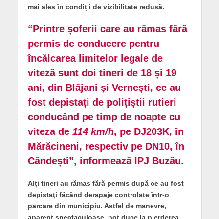
mai ales în condiții de vizibilitate redusă.
“Printre șoferii care au rămas fără
permis de conducere pentru
încălcarea limitelor legale de
viteză sunt doi tineri de 18 și 19
ani, din Blăjani și Vernești, ce au
fost depistați de polițiștii rutieri
conducând
pe timp de noapte
cu
viteza de
114 km/h
, pe DJ203K, în
Mărăcineni, respectiv pe DN10, în
Cândești”, informează IPJ Buzău.
Alți tineri au rămas fără permis după ce au fost
depistați făcând derapaje controlate într-o
parcare din municipiu. Astfel de manevre,
aparent spectaculoase, pot duce la pierderea