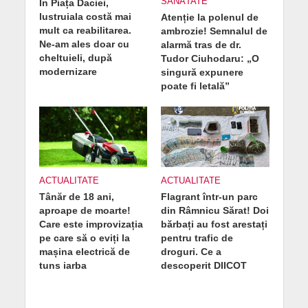
SĂNĂTATE
În Piața Daciei,
lustruiala costă mai
Atenție la polenul de
mult ca reabilitarea.
ambrozie! Semnalul de
Ne-am ales doar cu
alarmă tras de dr.
cheltuieli, după
Tudor Ciuhodaru: „O
modernizare
singură expunere
poate fi letală”
ACTUALITATE
ACTUALITATE
Tânăr de 18 ani,
Flagrant într-un parc
aproape de moarte!
din Râmnicu Sărat! Doi
Care este improvizația
bărbați au fost arestați
pe care să o eviți la
pentru trafic de
mașina electrică de
droguri. Ce a
tuns iarba
descoperit DIICOT