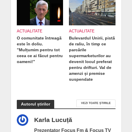
ACTUALITATE
ACTUALITATE
O comunitate întreagă
Bulevardul Unirii, pistă
este în doliu.
de raliu, în timp ce
”Mulțumim pentru tot
parcările
ceea ce ai făcut pentru
supermarketurilor au
oameni!”
devenit locul preferat
pentru drifturi. Val de
amenzi și premise
suspendate
VEZI TOATE ȘTIRILE
Autorul știrilor
Karla Lucuță
Prezentator Focus Fm & Focus TV