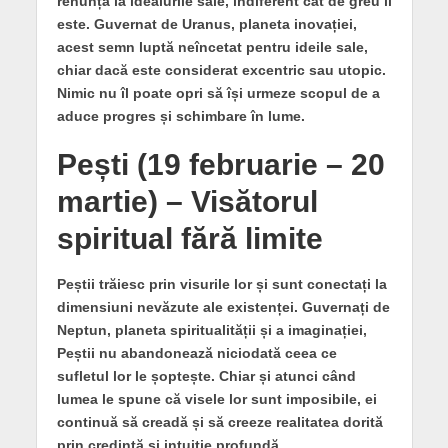
renunță la idealurile sale, indiferent cât de greu îi
este. Guvernat de Uranus, planeta inovației,
acest semn luptă neîncetat pentru ideile sale,
chiar dacă este considerat excentric sau utopic.
Nimic nu îl poate opri să își urmeze scopul de a
aduce progres și schimbare în lume.
Pești (19 februarie – 20
martie) – Visătorul
spiritual fără limite
Peștii trăiesc prin visurile lor și sunt conectați la
dimensiuni nevăzute ale existenței. Guvernați de
Neptun, planeta spiritualității și a imaginației,
Peștii nu abandonează niciodată ceea ce
sufletul lor le șoptește. Chiar și atunci când
lumea le spune că visele lor sunt imposibile, ei
continuă să creadă și să creeze realitatea dorită
prin credință și intuiție profundă.