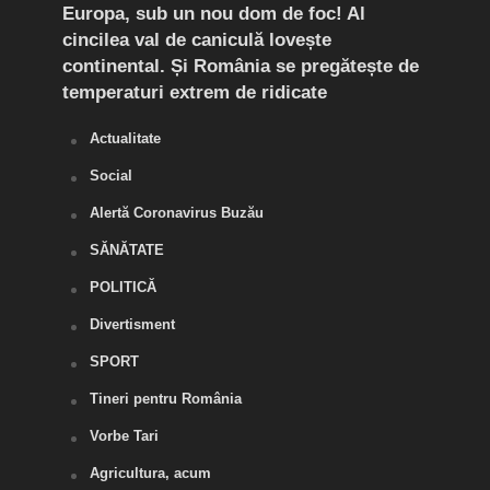
mult
Europa, sub un nou dom de foc! Al
(P) 
cincilea val de caniculă lovește
live
continental. Și România se pregătește de
temperaturi extrem de ridicate
Actualitate
Social
Alertă Coronavirus Buzău
SĂNĂTATE
POLITICĂ
Divertisment
SPORT
Tineri pentru România
Vorbe Tari
Agricultura, acum