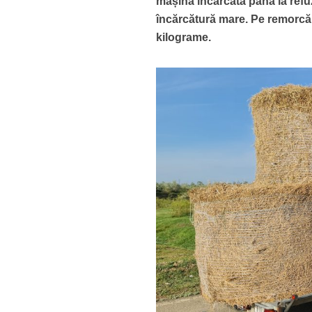
mașina încărcată până la refu
încărcătură mare. Pe remorcă a
kilograme.