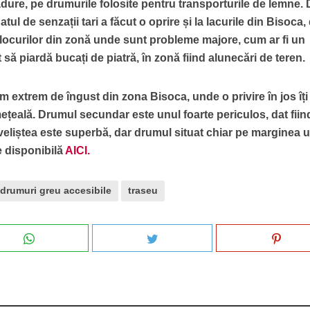
dure, pe drumurile folosite pentru transporturile de lemne.
l de senzații tari a făcut o oprire și la lacurile din Bisoca,
a locurilor din zonă unde sunt probleme majore, cum ar fi un
 să piardă bucați de piatră, în zonă fiind alunecări de teren.
m extrem de îngust din zona Bisoca, unde o privire în jos îți
țeală. Drumul secundar este unul foarte periculos, dat fiin
iveliștea este superbă, dar drumul situat chiar pe marginea 
te disponibilă
AICI.
drumuri greu accesibile
traseu