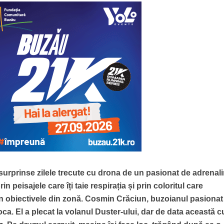
urprinse zilele trecute cu drona de un pasionat de adrenali
peisajele care îți taie respirația și prin coloritul care
rin obiectivele din zonă. Cosmin Crăciun, buzoianul pasionat
soca. El a plecat la volanul Duster-ului, dar de data această c