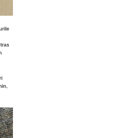
rile
tras
n
ri
min,