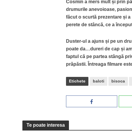
Cosmin a mers mult și prin pă
drumurile anevoioase, pasionatu
făcut o scurtă prezentare și 
perete de stâncă, ce a început
Duster-ul a ajuns și pe un dru
poate da…dureri de cap și ame
faptul că pe partea stângă pr
prăpăstii. Întreaga filmare es
Etichete
baloti
bisoca
Te poate interesa