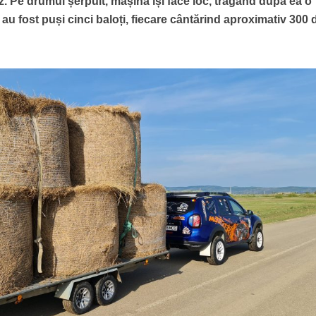
z. Pe drumul șerpuit, mașina își face loc, trăgând după ea o
u fost puși cinci baloți, fiecare cântărind aproximativ 300 