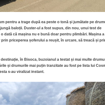
um pentru a trage după ea peste o tonă și jumătate pe drumu
ungă baloții. Duster-ul a fost supus, din nou, unui test de
o dată că mașina nu e bună doar pentru plimbări. Mașina a 
prin priceperea șoferului a reușit, în urcare, să treacă și pri
a destinație, în Bisoca, buzoianul a testat și mai multe drumu
ile și drumurile mai puțin tranzitate au fost pe lista lui Cos
esta s-au viralizat instant.