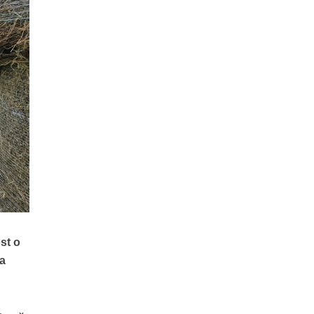
ost o
za