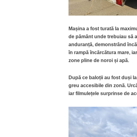
Mașina a fost turată la maxim
de pământ unde trebuiau să aj
anduranță, demonstrând încă 
în rampă încărcătura mare, iar 
zone pline de noroi și apă.
După ce baloții au fost duși l
greu accesibile din zonă. Urcăr
iar filmulețele surprinse de ac