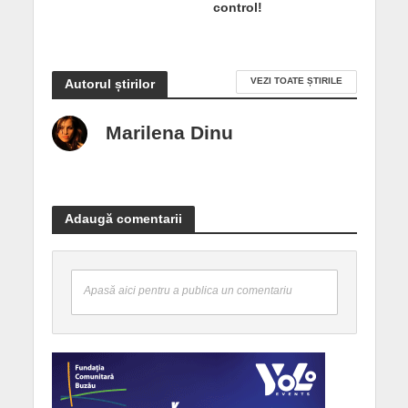
control!
VEZI TOATE ȘTIRILE
Autorul știrilor
Marilena Dinu
Adaugă comentarii
Apasă aici pentru a publica un comentariu