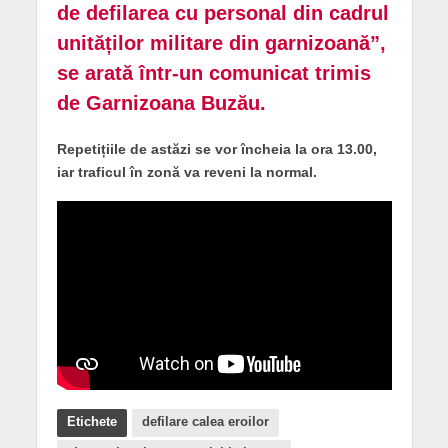
de defilarea cu personal din cadrul
unităților militare din garnizoană”,
se arată într-un comunicat trimis
de Garnizoana Buzău.
Repetițiile de astăzi se vor încheia la ora 13.00,
iar traficul în zonă va reveni la normal.
Etichete
defilare calea eroilor