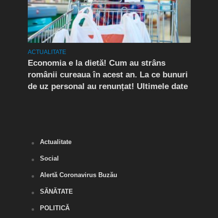
ACTUALITATE
ACTUA
rda
Economia e la dietă! Cum au strâns
Conf
românii cureaua în acest an. La ce bunuri
Peri
de uz personal au renunțat! Ultimele date
îngr
Slăn
Buză
Actualitate
Social
Alertă Coronavirus Buzău
SĂNĂTATE
POLITICĂ