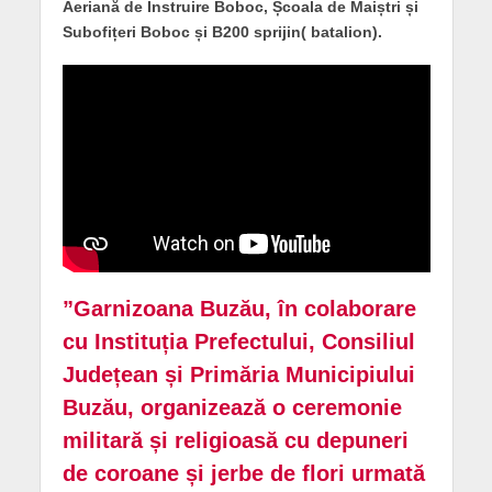
Aeriană de Instruire Boboc, Școala de Maiștri și
Subofițeri Boboc și B200 sprijin( batalion).
”Garnizoana Buzău, în colaborare
cu Instituția Prefectului, Consiliul
Județean și Primăria Municipiului
Buzău, organizează o ceremonie
militară și religioasă cu depuneri
de coroane și jerbe de flori urmată