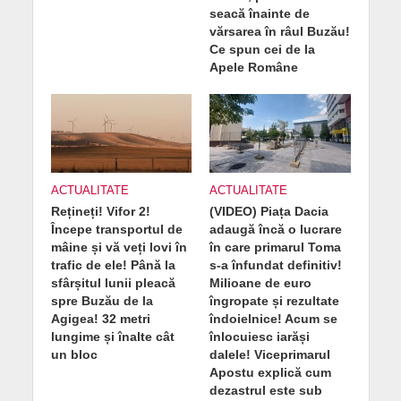
seacă înainte de
vărsarea în râul Buzău!
Ce spun cei de la
Apele Române
ACTUALITATE
ACTUALITATE
Rețineți! Vifor 2!
(VIDEO) Piața Dacia
Începe transportul de
adaugă încă o lucrare
mâine și vă veți lovi în
în care primarul Toma
trafic de ele! Până la
s-a înfundat definitiv!
sfârșitul lunii pleacă
Milioane de euro
spre Buzău de la
îngropate și rezultate
Agigea! 32 metri
îndoielnice! Acum se
lungime și înalte cât
înlocuiesc iarăși
un bloc
dalele! Viceprimarul
Apostu explică cum
dezastrul este sub