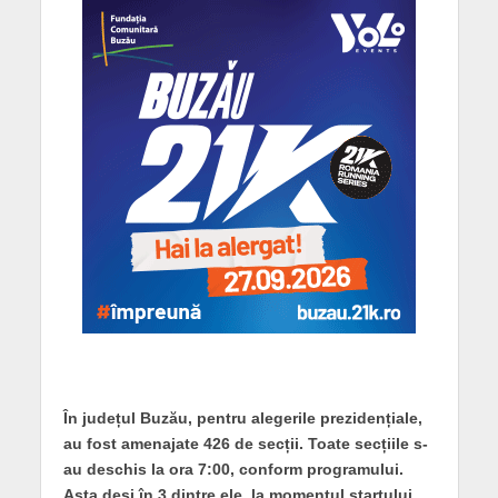
În județul Buzău, pentru alegerile prezidențiale,
au fost amenajate 426 de secții. Toate secțiile s-
au deschis la ora 7:00, conform programului.
Asta deși în 3 dintre ele, la momentul startului