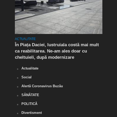
ACTUALITATE
ACTUA
t în
În Piața Daciei, lustruiala costă mai mult
Aten
ca reabilitarea. Ne-am ales doar cu
de a
cheltuieli, după modernizare
„O s
Actualitate
Social
Alertă Coronavirus Buzău
SĂNĂTATE
POLITICĂ
Divertisment