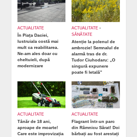
ACTUALITATE
ACTUALITATE
•
SĂNĂTATE
În Piața Daciei,
lustruiala costă mai
Atenție la polenul de
mult ca reabilitarea.
ambrozie! Semnalul de
Ne-am ales doar cu
alarmă tras de dr.
cheltuieli, după
Tudor Ciuhodaru: „O
modernizare
singură expunere
poate fi letală”
ACTUALITATE
ACTUALITATE
Tânăr de 18 ani,
Flagrant într-un parc
aproape de moarte!
din Râmnicu Sărat! Doi
Care este improvizația
bărbați au fost arestați