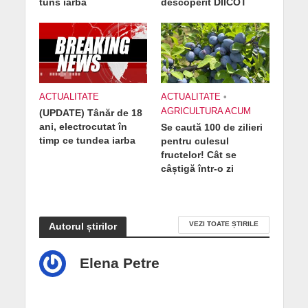
tuns iarba
descoperit DIICOT
ACTUALITATE
ACTUALITATE
•
AGRICULTURA ACUM
(UPDATE) Tânăr de 18
ani, electrocutat în
Se caută 100 de zilieri
timp ce tundea iarba
pentru culesul
fructelor! Cât se
câștigă într-o zi
VEZI TOATE ȘTIRILE
Autorul știrilor
Elena Petre