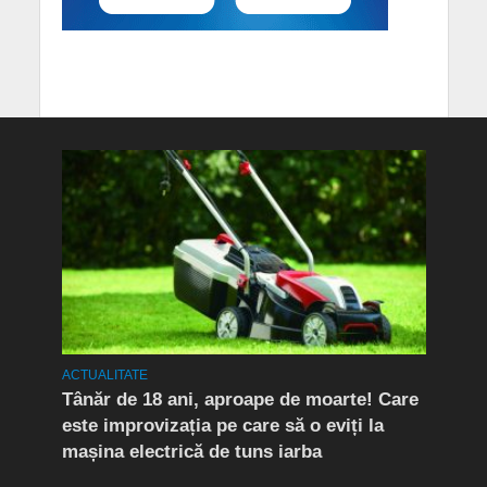
ACTUALITATE
ACTUA
Tânăr de 18 ani, aproape de moarte! Care
Flag
este improvizația pe care să o eviți la
Doi 
mașina electrică de tuns iarba
de d