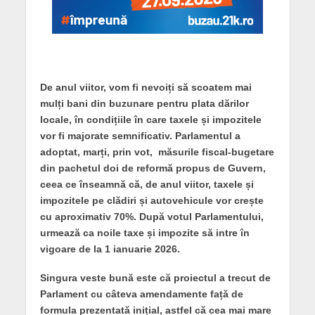
De anul viitor, vom fi nevoiți să scoatem mai
mulți bani din buzunare pentru plata dărilor
locale, în condițiile în care taxele și impozitele
vor fi majorate semnificativ. Parlamentul a
adoptat, marți, prin vot, măsurile fiscal-bugetare
din pachetul doi de reformă propus de Guvern,
ceea ce înseamnă că, de anul viitor, taxele și
impozitele pe clădiri și autovehicule vor crește
cu aproximativ 70%. După votul Parlamentului,
urmează ca noile taxe și impozite să intre în
vigoare de la 1 ianuarie 2026.
Singura veste bună este că proiectul a trecut de
Parlament cu câteva amendamente față de
formula prezentată inițial, astfel că cea mai mare