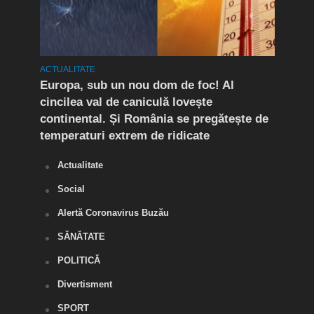
ACTUALITATE
ACTUA
mult
Europa, sub un nou dom de foc! Al
(P) 
cincilea val de caniculă lovește
live
continental. Și România se pregătește de
temperaturi extrem de ridicate
Actualitate
Social
Alertă Coronavirus Buzău
SĂNĂTATE
POLITICĂ
Divertisment
SPORT