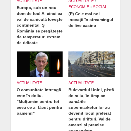
ACTUALITATE
ACTUALITATE
•
ECONOMIE
•
SOCIAL
Europa, sub un nou
dom de foc! Al cincilea
(P) Cele mai noi
val de caniculă lovește
inovații în streamingul
continental. Și
de live casino
România se pregătește
de temperaturi extrem
de ridicate
ACTUALITATE
ACTUALITATE
O comunitate întreagă
Bulevardul Unirii, pistă
este în doliu.
de raliu, în timp ce
”Mulțumim pentru tot
parcările
ceea ce ai făcut pentru
supermarketurilor au
oameni!”
devenit locul preferat
pentru drifturi. Val de
amenzi și premise
suspendate