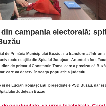
 din campania electorală: spi
 Buzău
țiat de Primăria Municipiului Buzău, s-a transformat într-un sp
usiv toate secțiile din Spitalul Județean. Anunțul a fost făcu
urilor, de primarul Constantin Toma, care a precizat că Buză
tar, care va deservi întreaga populație a județului.
te și de Lucian Romașcanu, președintele PSD Buzău, dar și 
pitalului Județean Buzău.
 de oportunitate, va urma fezabilitate. Când