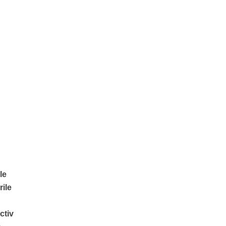
le
rile
ă
ctiv