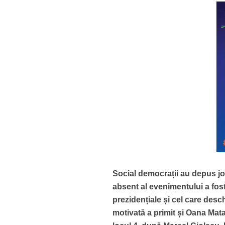
Social democrații au depus joi
absent al evenimentului a fost
prezidențiale și cel care des
motivată a primit și Oana Matac