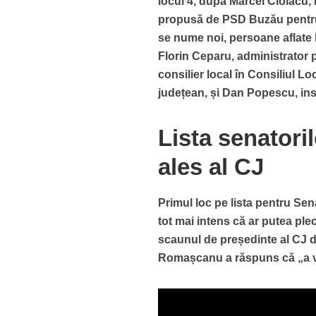
locul 4, după Marcel Ciolacu,
propusă de PSD Buzău pentru 
se nume noi, persoane aflate
Florin Ceparu, administrator 
consilier local în Consiliul L
județean, și Dan Popescu, ins
Lista senatori
ales al CJ
Primul loc pe lista pentru S
tot mai intens că ar putea plec
scaunul de președinte al CJ de
Romașcanu a răspuns că „a v