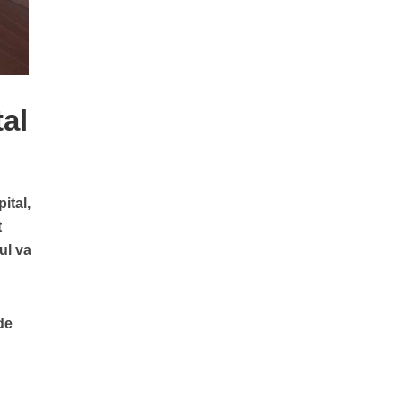
tal
ital,
t
ul va
de