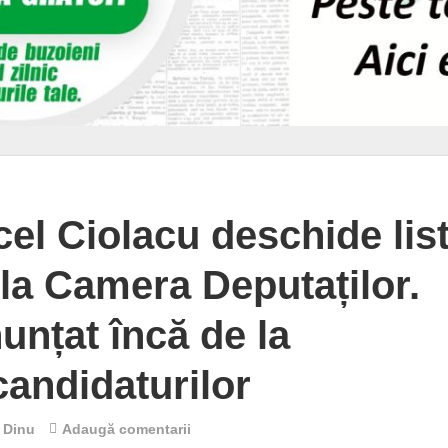
cel Ciolacu deschide lis
a Camera Deputaților.
unțat încă de la
andidaturilor
 Dinu
Adaugă comentarii