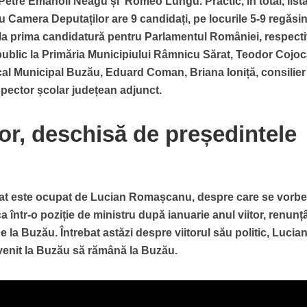
 Petre Emanoil Neagu și Romeo Lungu. Practic, în total, list
Camera Deputaților are 9 candidați, pe locurile 5-9 regăsi
 la prima candidatură pentru Parlamentul României, respect
public la Primăria Municipiului Râmnicu Sărat, Teodor Cojoc
ocal Municipal Buzău, Eduard Coman, Briana Ioniță, consilier
pector școlar județean adjunct.
lor, deschisă de președintele
enat este ocupat de Lucian Romașcanu, despre care se vorbe
a într-o poziție de ministru după ianuarie anul viitor, renunț
 la Buzău. Întrebat astăzi despre viitorul său politic, Lucia
enit la Buzău să rămână la Buzău.