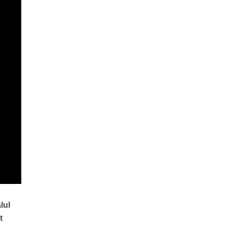
lul
t