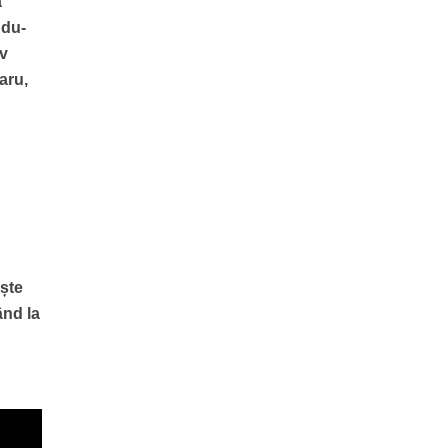
a
ndu-
iv
aru,
ște
ând la
n