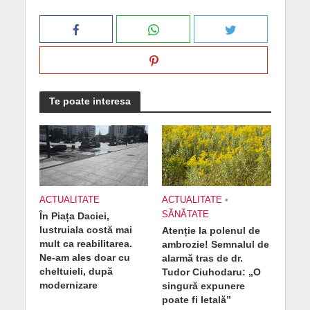
Te poate interesa
ACTUALITATE
ACTUALITATE
•
SĂNĂTATE
În Piața Daciei,
lustruiala costă mai
Atenție la polenul de
mult ca reabilitarea.
ambrozie! Semnalul de
Ne-am ales doar cu
alarmă tras de dr.
cheltuieli, după
Tudor Ciuhodaru: „O
modernizare
singură expunere
poate fi letală”