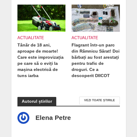
ACTUALITATE
ACTUALITATE
Tânăr de 18 ani,
Flagrant într-un parc
aproape de moarte!
din Râmnicu Sărat! Doi
Care este improvizația
bărbați au fost arestați
pe care să o eviți la
pentru trafic de
mașina electrică de
droguri. Ce a
tuns iarba
descoperit DIICOT
VEZI TOATE ȘTIRILE
Autorul știrilor
Elena Petre