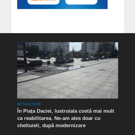
ACTUALITATE
ACTUA
t în
În Piața Daciei, lustruiala costă mai mult
Aten
ca reabilitarea. Ne-am ales doar cu
de a
cheltuieli, după modernizare
„O s