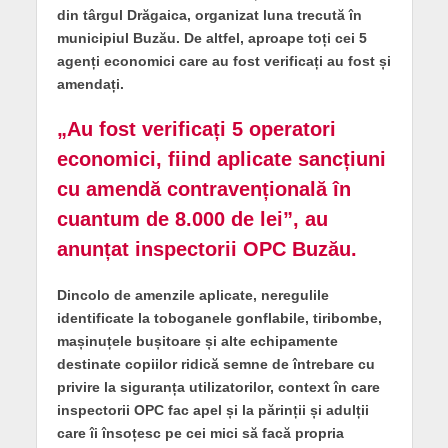
din târgul Drăgaica, organizat luna trecută în
municipiul Buzău. De altfel, aproape toți cei 5
agenți economici care au fost verificați au fost și
amendați.
„Au fost verificați 5 operatori
economici, fiind aplicate sancțiuni
cu amendă contravențională în
cuantum de 8.000 de lei”, au
anunțat inspectorii OPC Buzău.
Dincolo de amenzile aplicate, neregulile
identificate la toboganele gonflabile, tiribombe,
mașinuțele bușitoare și alte echipamente
destinate copiilor ridică semne de întrebare cu
privire la siguranța utilizatorilor, context în care
inspectorii OPC fac apel și la părinții și adulții
care îi însoțesc pe cei mici să facă propria