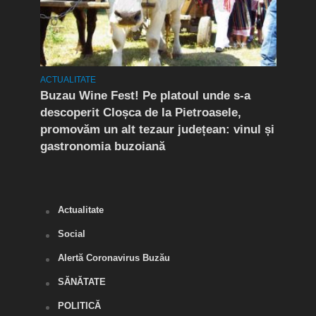
ACTUALITATE
ACTUA
Buzau Wine Fest! Pe platoul unde s-a
EXCL
nu
descoperit Cloșca de la Pietroasele,
Coco
ât
promovăm un alt tezaur județean: vinul și
cei 
gastronomia buzoiană
din 
Anti
Actualitate
Social
Alertă Coronavirus Buzău
SĂNĂTATE
POLITICĂ