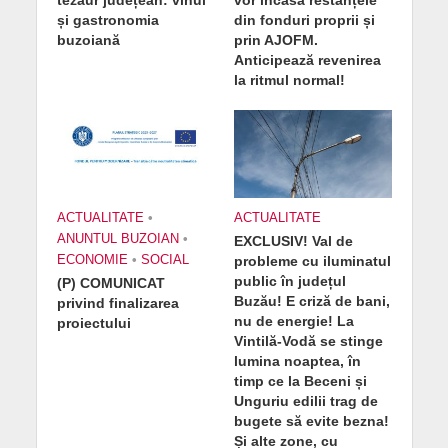
tezaur județean: vinul
vor încasa restanțele
și gastronomia
din fonduri proprii și
buzoiană
prin AJOFM.
Anticipează revenirea
la ritmul normal!
ACTUALITATE
•
ACTUALITATE
ANUNTUL BUZOIAN
•
EXCLUSIV! Val de
ECONOMIE
•
SOCIAL
probleme cu iluminatul
public în județul
(P) COMUNICAT
Buzău! E criză de bani,
privind finalizarea
nu de energie! La
proiectului
Vintilă-Vodă se stinge
lumina noaptea, în
timp ce la Beceni și
Unguriu edilii trag de
bugete să evite bezna!
Și alte zone, cu