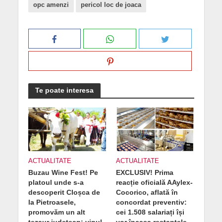
opc amenzi
pericol loc de joaca
Te poate interesa
ACTUALITATE
ACTUALITATE
Buzau Wine Fest! Pe
EXCLUSIV! Prima
platoul unde s-a
reacție oficială AAylex-
descoperit Cloșca de
Cocorico, aflată în
la Pietroasele,
concordat preventiv:
promovăm un alt
cei 1.508 salariați își