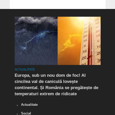
mult
ACTUALITATE
ACTUA
Europa, sub un nou dom de foc! Al
(P) 
cincilea val de caniculă lovește
live
continental. Și România se pregătește de
temperaturi extrem de ridicate
Actualitate
Social