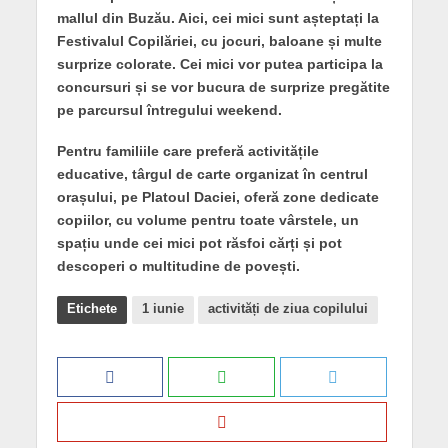
mallul din Buzău. Aici, cei mici sunt așteptați la
Festivalul Copilăriei, cu jocuri, baloane și multe
surprize colorate. Cei mici vor putea participa la
concursuri și se vor bucura de surprize pregătite
pe parcursul întregului weekend.
Pentru familiile care preferă activitățile
educative, târgul de carte organizat în centrul
orașului, pe Platoul Daciei, oferă zone dedicate
copiilor, cu volume pentru toate vârstele, un
spațiu unde cei mici pot răsfoi cărți și pot
descoperi o multitudine de povești.
Etichete
1 iunie
activități de ziua copilului