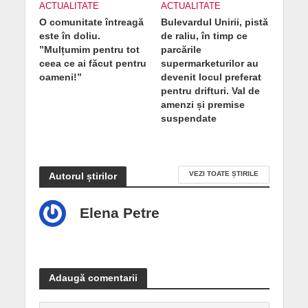
ACTUALITATE
ACTUALITATE
O comunitate întreagă
Bulevardul Unirii, pistă
este în doliu.
de raliu, în timp ce
”Mulțumim pentru tot
parcările
ceea ce ai făcut pentru
supermarketurilor au
oameni!”
devenit locul preferat
pentru drifturi. Val de
amenzi și premise
suspendate
VEZI TOATE ȘTIRILE
Autorul știrilor
Elena Petre
Adaugă comentarii