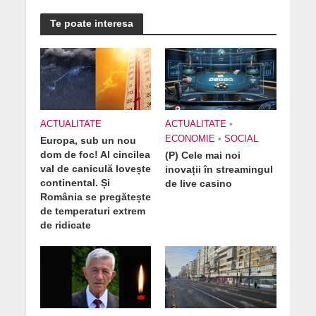
Te poate interesa
ACTUALITATE
ACTUALITATE
•
ECONOMIE
•
SOCIAL
Europa, sub un nou
dom de foc! Al cincilea
(P) Cele mai noi
val de caniculă lovește
inovații în streamingul
continental. Și
de live casino
România se pregătește
de temperaturi extrem
de ridicate