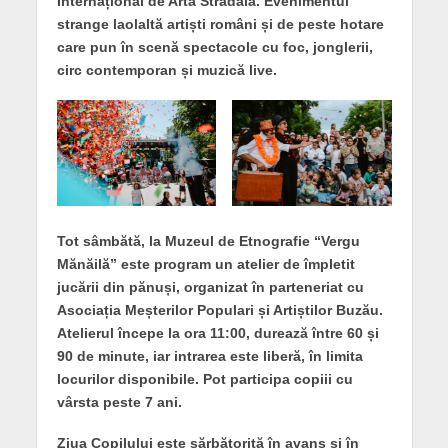
Internațional de Artă Stradală. Evenimentul
strange laolaltă artiști români și de peste hotare
care pun în scenă spectacole cu foc, jonglerii,
circ contemporan și muzică live.
Tot sâmbătă, la Muzeul de Etnografie “Vergu
Mănăilă” este program un atelier de împletit
jucării din pănuși, organizat în parteneriat cu
Asociația Meșterilor Populari și Artiștilor Buzău.
Atelierul începe la ora 11:00, durează între 60 și
90 de minute, iar intrarea este liberă, în limita
locurilor disponibile. Pot participa copiii cu
vârsta peste 7 ani.
Ziua Copilului este sărbătorită în avans și în