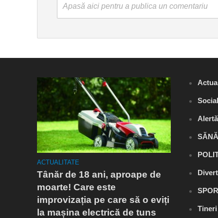
Apasă aici pentru a publica un comentariu
Actual
Socia
Alert
SĂNĂ
POLI
ACTUALITATE
ACTUALITA
Diver
a
Tânăr de 18 ani, aproape de
Flagrant
estul
moarte! Care este
Râmnicu 
SPOR
improvizația pe care să o eviți
fost ares
Tiner
la mașina electrică de tuns
droguri.