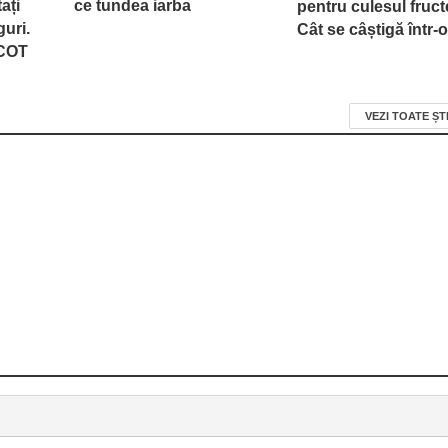
ați
ce tundea iarba
pentru culesul fruct
guri.
Cât se câștigă într-o
ICOT
VEZI TOATE ȘT