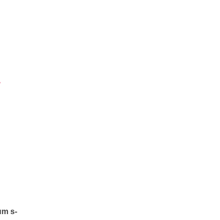
-
um s-