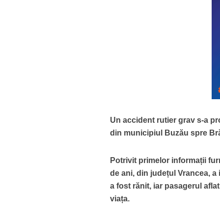
Un accident rutier grav s-a pr
din municipiul Buzău spre Br
Potrivit primelor informații f
de ani, din județul Vrancea, a 
a fost rănit, iar pasagerul afla
viața.