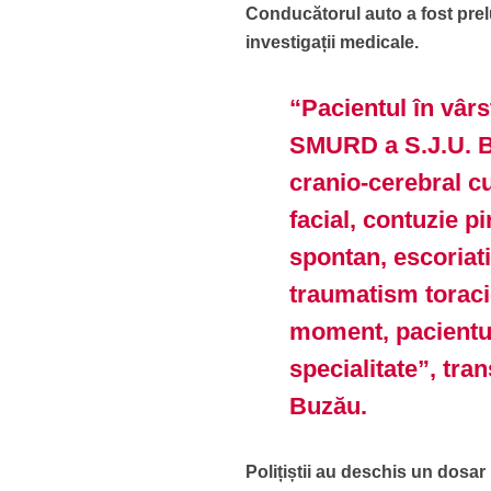
Conducătorul auto a fost prelua
investigații medicale.
“Pacientul în vârs
SMURD a S.J.U. B
cranio-cerebral c
facial, contuzie p
spontan, escoriat
traumatism toraci
moment, pacientul
specialitate”, tra
Buzău.
Polițiștii au deschis un dosar 