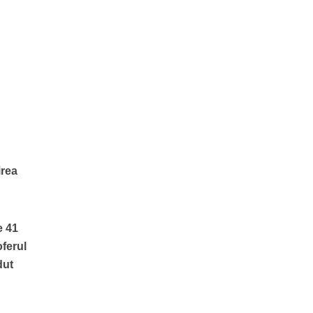
irea
e 41
oferul
dut