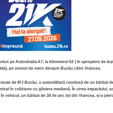
odus pe Autostrada A7, la kilometrul 62 ( în apropiere de ieș
ăila), pe sensul de mers dinspre Buzău către Vrancea.
urnizate de IPJ Buzău, o autoutilitară condusă de un bărbat d
intrat în coliziune cu glisiera mediană. În urma impactului, ș
t în vehicul, un bărbat de 38 de ani, tot din Vrancea, și-a pier