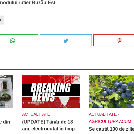
nodului rutier Buzău-Est.
a
ACTUALITATE
ACTUALITATE
•
AGRICULTURA ACUM
c din
(UPDATE) Tânăr de 18
ani, electrocutat în timp
Se caută 100 de zilie