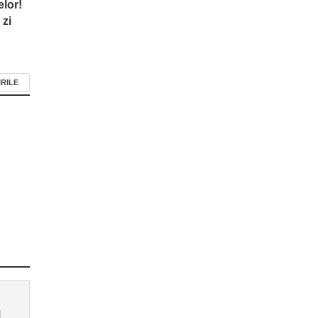
elor!
 zi
IRILE