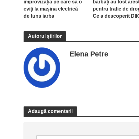
improvizația pe care să o
bărbați au fost arest
eviți la mașina electrică
pentru trafic de dro
de tuns iarba
Ce a descoperit DI
Autorul știrilor
Elena Petre
Adaugă comentarii