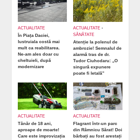
ACTUALITATE
ACTUALITATE
•
SĂNĂTATE
În Piața Daciei,
lustruiala costă mai
Atenție la polenul de
mult ca reabilitarea.
ambrozie! Semnalul de
Ne-am ales doar cu
alarmă tras de dr.
cheltuieli, după
Tudor Ciuhodaru: „O
modernizare
singură expunere
poate fi letală”
ACTUALITATE
ACTUALITATE
Tânăr de 18 ani,
Flagrant într-un parc
aproape de moarte!
din Râmnicu Sărat! Doi
Care este improvizația
bărbați au fost arestați