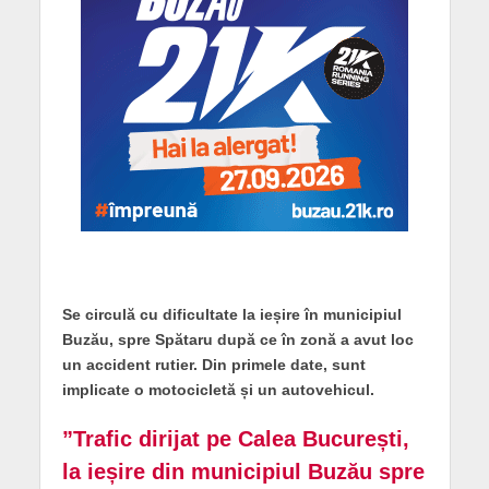
Se circulă cu dificultate la ieșire în municipiul
Buzău, spre Spătaru după ce în zonă a avut loc
un accident rutier. Din primele date, sunt
implicate o motocicletă și un autovehicul.
”Trafic dirijat pe Calea București,
la ieșire din municipiul Buzău spre