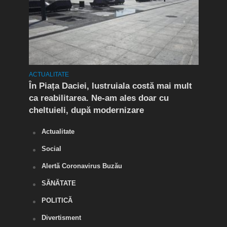
ACTUALITATE
ACTUA
t în
În Piața Daciei, lustruiala costă mai mult
Aten
ca reabilitarea. Ne-am ales doar cu
de a
cheltuieli, după modernizare
„O s
Actualitate
Social
Alertă Coronavirus Buzău
SĂNĂTATE
POLITICĂ
Divertisment