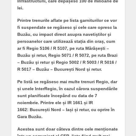
Infrastructurii, care depășesc 100 de milioane de
lei.
Printre trenurile aflate pe lista garniturilor ce vor
fi suspendate se regăsesc şi cele care opresc la
Buzău, cu impact direct asupra navetiștilor şi
persoanelor care utilizează stația din oraș, cum
ar fi Regio 5106 / R 5107, pe ruta Mărășești –
Buzău şi retur, Regio 5071 / R 5072, pe ruta Brazi
– Buzău şi retur și Regio 5002 / R 5003 / R 5016 /
R 5017 – Buzău – București Nord şi retur.
Pe listă se regăsesc mai multe trenuri Regio, dar
și unele InterRegio, în cazul cărora suspendările
sunt planificate începând cu data de 7
noiembrie. Printre ele și
IR 1661 și IR
1662:
București Nord – Iași și retur, cu oprire în
Gara Buzău.
Acestea sunt doar câteva dintre cele menționate
într-un comunicat al CFR, lista fiind mult mai