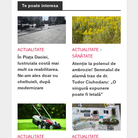
Te poate interesa
ACTUALITATE
ACTUALITATE
•
SĂNĂTATE
În Piața Daciei,
lustruiala costă mai
Atenție la polenul de
mult ca reabilitarea.
ambrozie! Semnalul de
Ne-am ales doar cu
alarmă tras de dr.
cheltuieli, după
Tudor Ciuhodaru: „O
modernizare
singură expunere
poate fi letală”
ACTUALITATE
ACTUALITATE