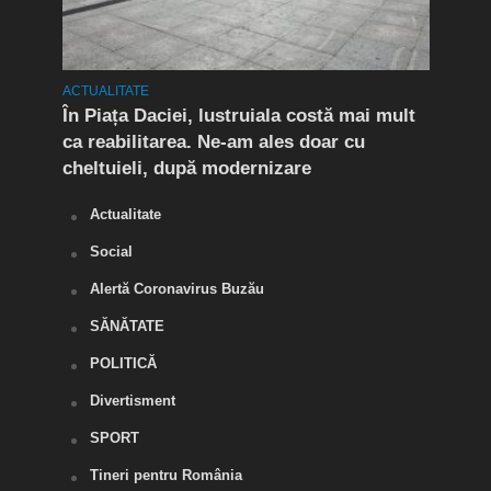
ACTUALITATE
ACTUA
t în
În Piața Daciei, lustruiala costă mai mult
Aten
ca reabilitarea. Ne-am ales doar cu
de a
cheltuieli, după modernizare
„O s
Actualitate
Social
Alertă Coronavirus Buzău
SĂNĂTATE
POLITICĂ
Divertisment
SPORT
Tineri pentru România