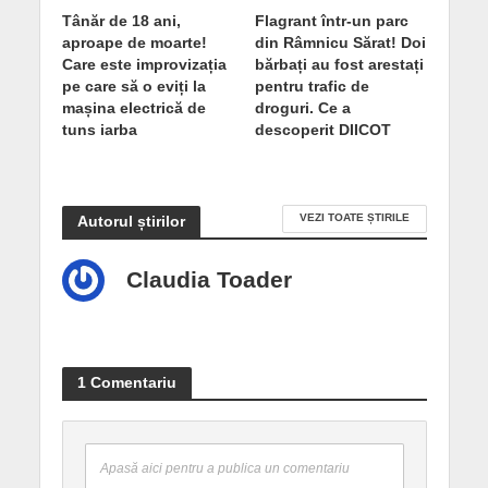
Tânăr de 18 ani,
Flagrant într-un parc
aproape de moarte!
din Râmnicu Sărat! Doi
Care este improvizația
bărbați au fost arestați
pe care să o eviți la
pentru trafic de
mașina electrică de
droguri. Ce a
tuns iarba
descoperit DIICOT
VEZI TOATE ȘTIRILE
Autorul știrilor
Claudia Toader
1 Comentariu
Apasă aici pentru a publica un comentariu