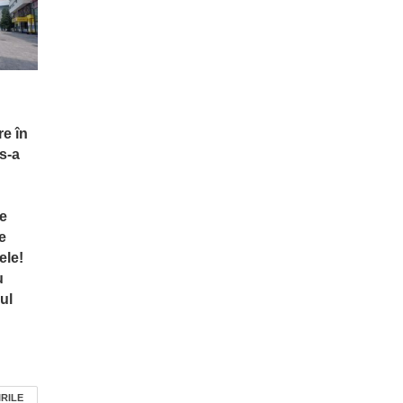
re în
s-a
te
e
ele!
u
ul
IRILE