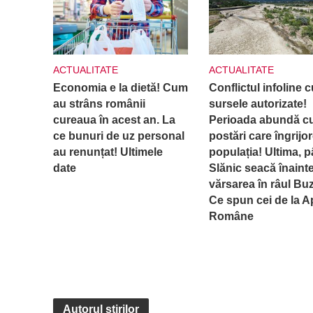
ACTUALITATE
ACTUALITATE
Economia e la dietă! Cum
Conflictul infoline c
au strâns românii
sursele autorizate!
cureaua în acest an. La
Perioada abundă c
ce bunuri de uz personal
postări care îngrijo
au renunțat! Ultimele
populația! Ultima, p
date
Slănic seacă înaint
vărsarea în râul Bu
Ce spun cei de la A
Române
Autorul știrilor