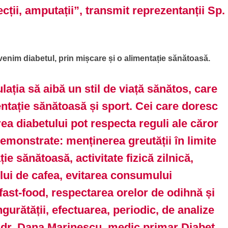
ecții, amputații”, transmit reprezentanții Sp.
venim diabetul, prin mișcare și o alimentație sănătoasă.
lația să aibă un stil de viață sănătos, care
ntație sănătoasă și sport. Cei care doresc
ea diabetului pot respecta reguli ale căror
demonstrate: menținerea greutății în limite
ie sănătoasă, activitate fizică zilnică,
ui de cafea, evitarea consumului
fast-food, respectarea orelor de odihnă și
gurătății, efectuarea, periodic, de analize
e
dr. Dana Marinescu, medic primar Diabet,