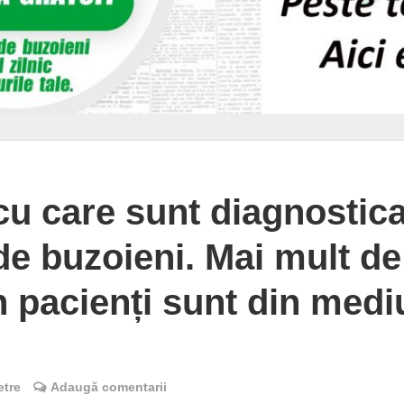
cu care sunt diagnostica
de buzoieni. Mai mult de
n pacienți sunt din medi
etre
Adaugă comentarii