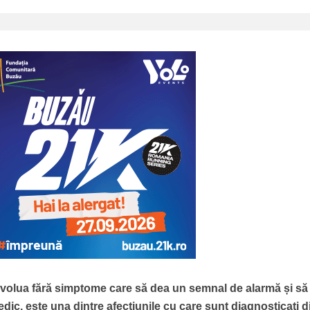
evolua fără simptome care să dea un semnal de alarmă și să
edic, este una dintre afecțiunile cu care sunt diagnosticați d