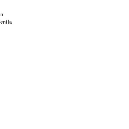
în
eni la