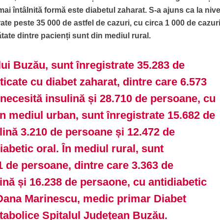
ai întâlnită formă este diabetul zaharat. S-a ajuns ca la nive
trate peste 35 000 de astfel de cazuri, cu circa 1 000 de cazur
tate dintre pacienți sunt din mediul rural.
lui Buzău, sunt înregistrate 35.283 de
icate cu diabet zaharat, dintre care 6.573
necesită insulină și 28.710 de persoane, cu
 În mediul urban, sunt înregistrate 15.682 de
lină 3.210 de persoane și 12.472 de
abetic oral. În mediul rural, sunt
1 de persoane, dintre care 3.363 de
ină și 16.238 de persaone, cu antidiabetic
. Dana Marinescu, medic primar Diabet
etabolice Spitalul Județean Buzău.