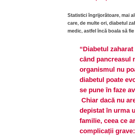
Statistici îngrijorătoare, mai 
care, de multe ori, diabetul z
medic, astfel încă boala să fie 
“Diabetul zaharat
când pancreasul 
organismul nu poat
diabetul poate ev
se pune în faze av
Chiar dacă nu are
depistat în urma 
familie, ceea ce a
complicații grave: