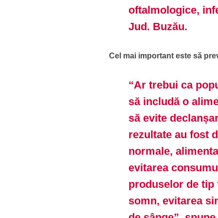
oftalmologice, inf
Jud. Buzău.
Cel mai important este să pre
“Ar trebui ca popu
să includă o alime
să evite declanșar
rezultate au fost 
normale, alimentaț
evitarea consumul
produselor de tip 
somn, evitarea sin
de sânge”, spun