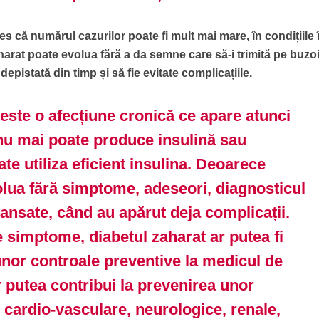
ales că numărul cazurilor poate fi mult mai mare, în condițiile 
aharat poate evolua fără a da semne care să-i trimită pe buzoi
depistată din timp și să fie evitate complicațiile.
 este o afecțiune cronică ce apare atunci
nu mai poate produce insulină sau
e utiliza eficient insulina. Deoarece
olua fără simptome, adeseori, diagnosticul
ansate, când au apărut deja complicații.
 simptome, diabetul zaharat ar putea fi
unor controale preventive la medicul de
r putea contribui la prevenirea unor
 cardio-vasculare, neurologice, renale,