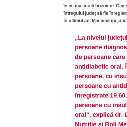
în ce mai mulți buzoieni. Cea m
întregului județ să fie înregis
în ultimul an. Mai bine de jumă
„La nivelul județu
persoane diagnost
de persoane care 
antidiabetic oral.
persoane, cu insu
persoane cu antidi
înregistrate 19.60
persoane cu insul
oral”, explică dr
Nutriție și Boli M