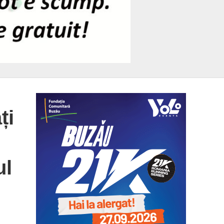
ți
ul