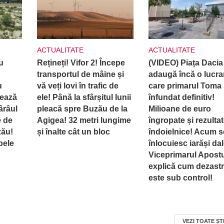
ACTUALITATE
ACTUALITATE
u
Rețineți! Vifor 2! Începe
(VIDEO) Piața Dacia
transportul de mâine și
adaugă încă o lucra
u
vă veți lovi în trafic de
care primarul Toma 
rează
ele! Până la sfârșitul lunii
înfundat definitiv!
ârâul
pleacă spre Buzău de la
Milioane de euro
e de
Agigea! 32 metri lungime
îngropate și rezulta
zău!
și înalte cât un bloc
îndoielnice! Acum s
pele
înlocuiesc iarăși dal
Viceprimarul Apost
explică cum dezastr
este sub control!
VEZI TOATE ȘT