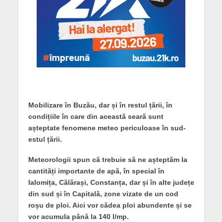
Mobilizare în Buzău, dar și în restul țării, în
condițiile în care din această seară sunt
așteptate fenomene meteo periculoase în sud-
estul țării.
Meteorologii spun că trebuie să ne așteptăm la
cantități importante de apă, în special în
Ialomița, Călărași, Constanța, dar și în alte județe
din sud și în Capitală, zone vizate de un cod
roșu de ploi. Aici vor cădea ploi abundente și se
vor acumula până la 140 l/mp.