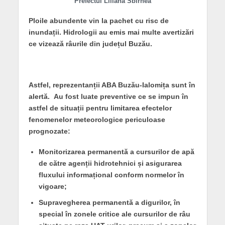
Prefectul Liliana Sbîrnea
Ploile abundente vin la pachet cu risc de
inundații. Hidrologii au emis mai multe avertizări
ce vizează râurile din județul Buzău.
Astfel, reprezentanții ABA Buzău-Ialomița sunt în
alertă. Au fost luate preventive ce se impun în
astfel de situații pentru limitarea efectelor
fenomenelor meteorologice periculoase
prognozate:
Monitorizarea permanentă a cursurilor de apă
de către agenții hidrotehnici și asigurarea
fluxului informațional conform normelor în
vigoare;
Supravegherea permanentă a digurilor, în
special în zonele critice ale cursurilor de râu