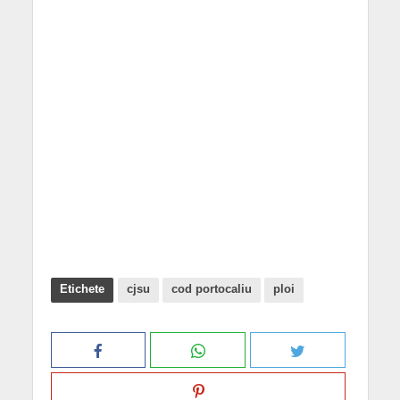
Etichete
cjsu
cod portocaliu
ploi