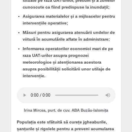
situate pe raza UAT-urilor, precum și a zonelor
cunoscute ca fiind predispuse la inundații;
Asigurarea materialelor și a mijloacelor pentru
intervențiile operative;
Măsuri pentru asigurarea atenuării undelor de
viitură în acumulările aflate în administrare;
Informarea operatorilor economici mari de pe
raza UAT-urilor asupra prognozei
meteorologice și atenționarea acestora
asupra posibilității solicitării unor utilaje de
intervenție.
Irina Mircea, purt. de cuv. ABA Buzău-Ialomița
Populația este sfătuită să curețe jgheaburile,
șanțurile și rigolele pentru a preveni acumularea