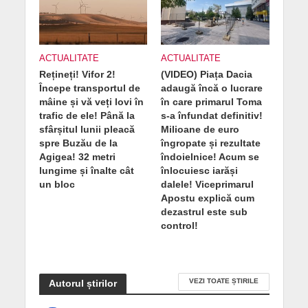
ACTUALITATE
ACTUALITATE
Rețineți! Vifor 2!
(VIDEO) Piața Dacia
Începe transportul de
adaugă încă o lucrare
mâine și vă veți lovi în
în care primarul Toma
trafic de ele! Până la
s-a înfundat definitiv!
sfârșitul lunii pleacă
Milioane de euro
spre Buzău de la
îngropate și rezultate
Agigea! 32 metri
îndoielnice! Acum se
lungime și înalte cât
înlocuiesc iarăși
un bloc
dalele! Viceprimarul
Apostu explică cum
dezastrul este sub
control!
VEZI TOATE ȘTIRILE
Autorul știrilor