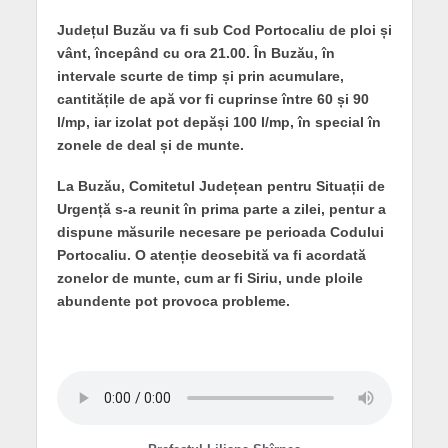
Județul Buzău va fi sub Cod Portocaliu de ploi și
vânt, începând cu ora 21.00. În Buzău, în
intervale scurte de timp și prin acumulare,
cantitățile de apă vor fi cuprinse între 60 și 90
l/mp, iar izolat pot depăși 100 l/mp, în special în
zonele de deal și de munte.
La Buzău, Comitetul Județean pentru Situații de
Urgență s-a reunit în prima parte a zilei, pentur a
dispune măsurile necesare pe perioada Codului
Portocaliu. O atenție deosebită va fi acordată
zonelor de munte, cum ar fi Siriu, unde ploile
abundente pot provoca probleme.