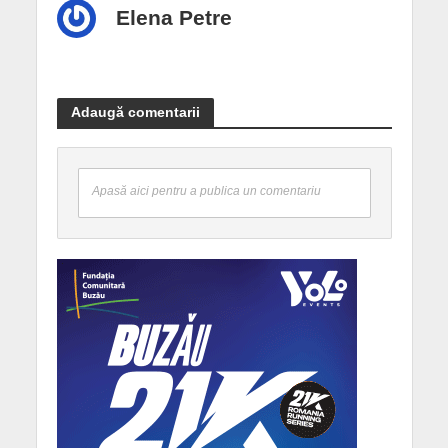
Elena Petre
Adaugă comentarii
Apasă aici pentru a publica un comentariu