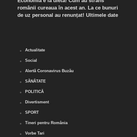
rda
Economia e la dietă! Cum au strâns
Conf
românii cureaua în acest an. La ce bunuri
Peri
de uz personal au renunțat! Ultimele date
îngr
Slăn
Buză
Actualitate
Social
Alertă Coronavirus Buzău
SĂNĂTATE
POLITICĂ
Divertisment
SPORT
Tineri pentru România
Vorbe Tari