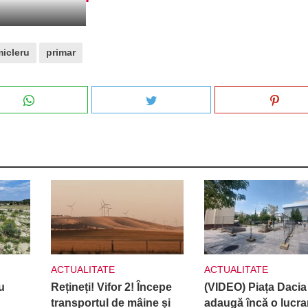
arține primarului
micleru
primar
ACTUALITATE
ACTUALITATE
u
Rețineți! Vifor 2! Începe
(VIDEO) Piața Dacia
transportul de mâine și
adaugă încă o lucra