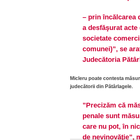
– prin încălcarea d
a desfăşurat acte 
societate comerci
comunei)”, se ara
Judecătoria Pătâr
Micleru poate contesta măsur
judecătorii din Pătârlagele.
”Precizăm că măsu
penale sunt măsur
care nu pot, în ni
de nevinovăţie”, m