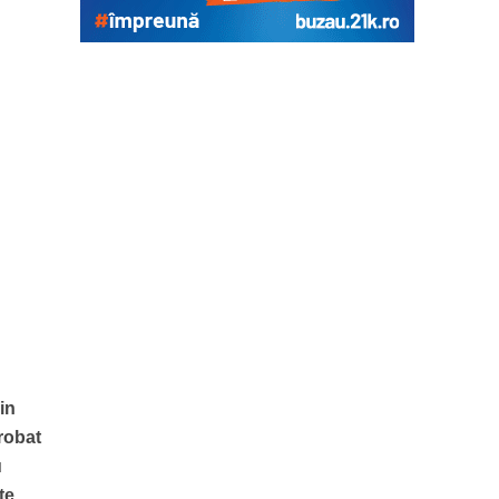
in
probat
u
te