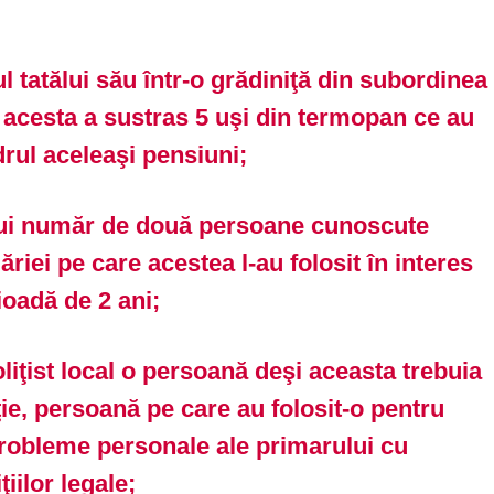
ul tatălui său într-o grădiniţă din subordinea
 acesta a sustras 5 uşi din termopan ce au
adrul aceleaşi pensiuni;
unui număr de două persoane cunoscute
riei pe care acestea l-au folosit în interes
ioadă de 2 ani;
liţist local o persoană deşi aceasta trebuia
ţie, persoană pe care au folosit-o pentru
robleme personale ale primarului cu
iilor legale;