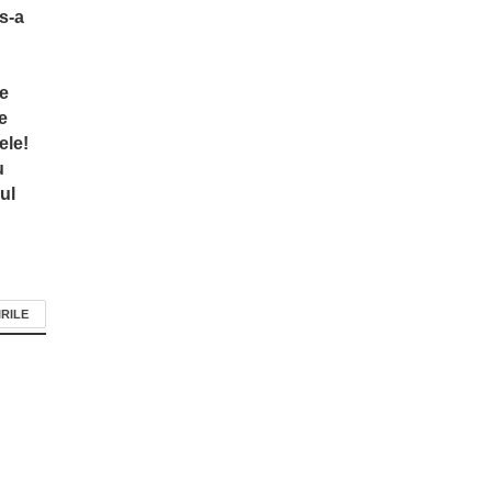
s-a
te
e
ele!
u
ul
IRILE