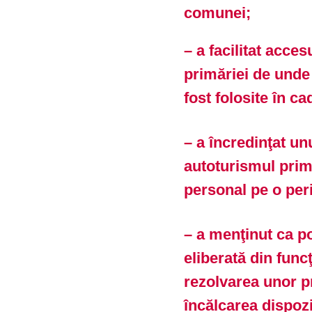
comunei;
– a facilitat acces
primăriei de unde
fost folosite în c
– a încredinţat 
autoturismul primă
personal pe o per
– a menţinut ca po
eliberată din func
rezolvarea unor p
încălcarea dispoziţ