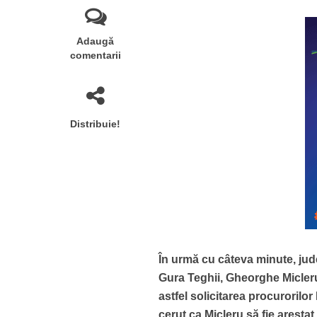
Adaugă
comentarii
Distribuie!
În urmă cu câteva minute, jude
Gura Teghii, Gheorghe Micleru,
astfel solicitarea procurorilo
cerut ca Micleru să fie arestat