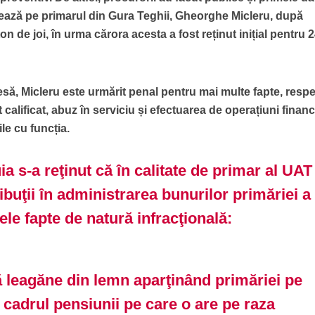
izează pe primarul din Gura Teghii, Gheorghe Micleru, după
on de joi, în urma cărora acesta a fost reținut inițial pentru 
să, Micleru este urmărit penal pentru mai multe fapte, respe
t calificat, abuz în serviciu și efectuarea de operațiuni financ
le cu funcția.
ia s-a reţinut că în calitate de primar al UAT
ibuţii în administrarea bunurilor primăriei a
le fapte de natură infracţională:
uă leagăne din lemn aparţinând primăriei pe
în cadrul pensiunii pe care o are pe raza