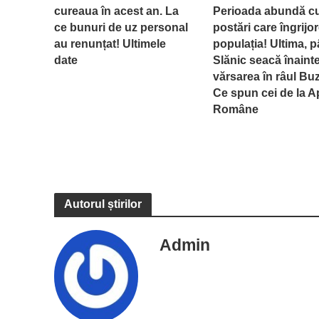
cureaua în acest an. La
Perioada abundă c
ce bunuri de uz personal
postări care îngrijo
au renunțat! Ultimele
populația! Ultima, p
date
Slănic seacă înaint
vărsarea în râul Bu
Ce spun cei de la A
Române
Autorul știrilor
Admin