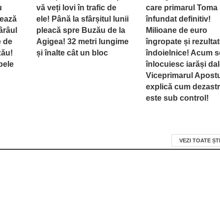
u
vă veți lovi în trafic de
care primarul Toma 
rează
ele! Până la sfârșitul lunii
înfundat definitiv!
ârâul
pleacă spre Buzău de la
Milioane de euro
e de
Agigea! 32 metri lungime
îngropate și rezulta
zău!
și înalte cât un bloc
îndoielnice! Acum s
pele
înlocuiesc iarăși dal
Viceprimarul Apost
explică cum dezastr
este sub control!
VEZI TOATE ȘT