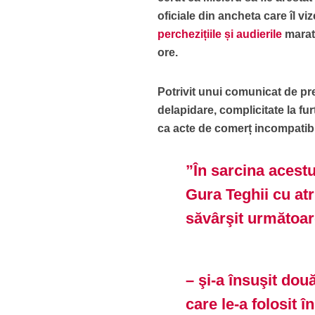
oficiale din ancheta care îl v
perchezițiile și audierile
marat
ore.
Potrivit unui comunicat de pre
delapidare, complicitate la fur
ca acte de comerț incompatibi
”În sarcina acestu
Gura Teghii cu atr
săvârşit următoare
– şi-a însuşit do
care le-a folosit 