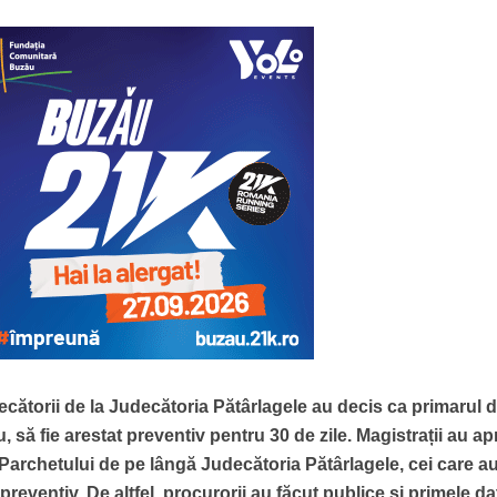
cătorii de la Judecătoria Pătârlagele au decis ca primarul d
 să fie arestat preventiv pentru 30 de zile. Magistrații au a
r Parchetului de pe lângă Judecătoria Pătârlagele, cei care a
 preventiv. De altfel, procurorii au făcut publice și primele da