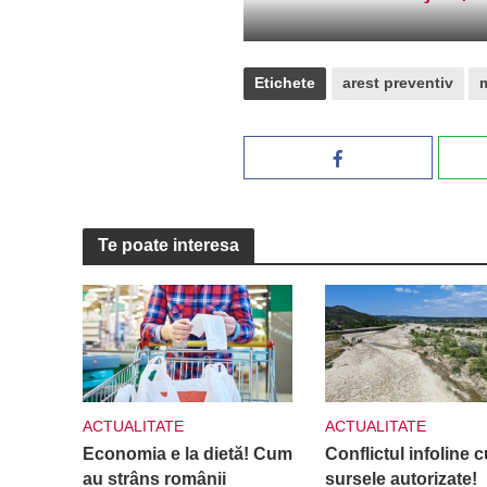
Imagini cu pensiunea care ii ap
Etichete
arest preventiv
Te poate interesa
ACTUALITATE
ACTUALITATE
Economia e la dietă! Cum
Conflictul infoline c
au strâns românii
sursele autorizate!