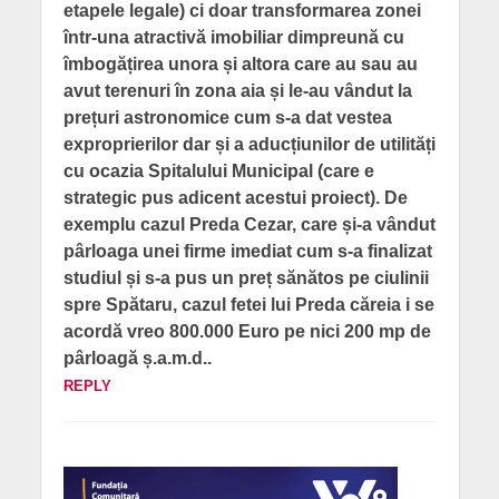
etapele legale) ci doar transformarea zonei
într-una atractivă imobiliar dimpreună cu
îmbogățirea unora și altora care au sau au
avut terenuri în zona aia și le-au vândut la
prețuri astronomice cum s-a dat vestea
exproprierilor dar și a aducțiunilor de utilități
cu ocazia Spitalului Municipal (care e
strategic pus adicent acestui proiect). De
exemplu cazul Preda Cezar, care și-a vândut
pârloaga unei firme imediat cum s-a finalizat
studiul și s-a pus un preț sănătos pe ciulinii
spre Spătaru, cazul fetei lui Preda căreia i se
acordă vreo 800.000 Euro pe nici 200 mp de
pârloagă ș.a.m.d..
REPLY