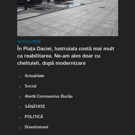
ACTUALITATE
ACTUA
t în
În Piața Daciei, lustruiala costă mai mult
Aten
ca reabilitarea. Ne-am ales doar cu
de a
cheltuieli, după modernizare
„O s
Actualitate
Social
Alertă Coronavirus Buzău
SĂNĂTATE
POLITICĂ
Divertisment