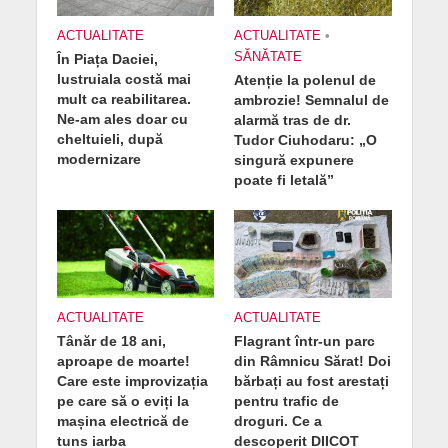
ACTUALITATE
ACTUALITATE
•
SĂNĂTATE
În Piața Daciei,
lustruiala costă mai
Atenție la polenul de
mult ca reabilitarea.
ambrozie! Semnalul de
Ne-am ales doar cu
alarmă tras de dr.
cheltuieli, după
Tudor Ciuhodaru: „O
modernizare
singură expunere
poate fi letală”
ACTUALITATE
ACTUALITATE
Tânăr de 18 ani,
Flagrant într-un parc
aproape de moarte!
din Râmnicu Sărat! Doi
Care este improvizația
bărbați au fost arestați
pe care să o eviți la
pentru trafic de
mașina electrică de
droguri. Ce a
tuns iarba
descoperit DIICOT