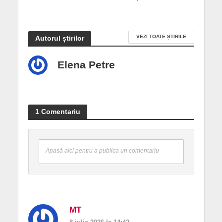
VEZI TOATE ȘTIRILE
Autorul știrilor
Elena Petre
1 Comentariu
Apasă aici pentru a publica un comentariu
MT