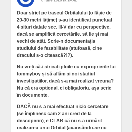
8 iulie 2026 la 14:42
Doar strict pe traseul Orbitalului (o fâșie de
20-30 metri lățime) s-au identificat punctual
4 situri datate sec. III-V dar cu perspective,
dacă se amplifică cercetările, să fie și mai
vechi de atât. Scrie-n documentația
studiului de fezabilitate (stufoasă, cine
dracului s-o citească?!?).
Nu vreți să-i stricați ploile cu exproprierile lui
tommyboy și să aflăm și noi stadiul
investigațiilor, dacă s-a mai realizat vreuna?
Nu că era opțional, ci obligatoriu, așa scrie
în documente.
DACĂ nu s-a mai efectuat nicio cercetare
(se împlinesc cam 2 ani cred de la
descoperiri), e CLAR că nu s-a urmărit
realizarea unui Orbital (avansându-se cu