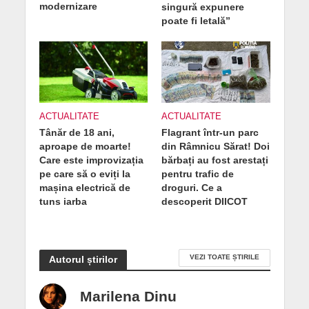
modernizare
singură expunere
poate fi letală”
ACTUALITATE
ACTUALITATE
Tânăr de 18 ani,
Flagrant într-un parc
aproape de moarte!
din Râmnicu Sărat! Doi
Care este improvizația
bărbați au fost arestați
pe care să o eviți la
pentru trafic de
mașina electrică de
droguri. Ce a
tuns iarba
descoperit DIICOT
VEZI TOATE ȘTIRILE
Autorul știrilor
Marilena Dinu