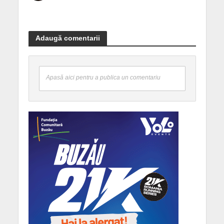
Adaugă comentarii
Apasă aici pentru a publica un comentariu