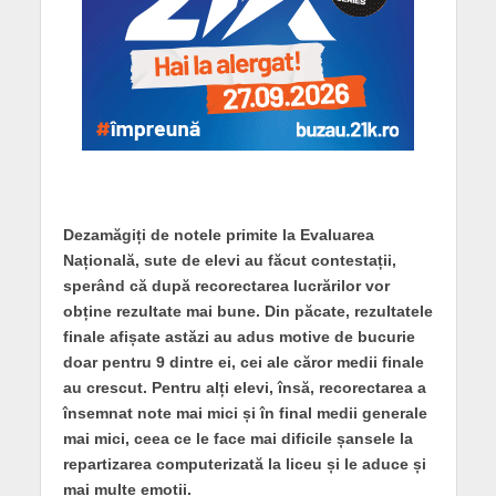
Dezamăgiți de notele primite la Evaluarea
Națională, sute de elevi au făcut contestații,
sperând că după recorectarea lucrărilor vor
obține rezultate mai bune. Din păcate, rezultatele
finale afișate astăzi au adus motive de bucurie
doar pentru 9 dintre ei, cei ale căror medii finale
au crescut. Pentru alți elevi, însă, recorectarea a
însemnat note mai mici și în final medii generale
mai mici, ceea ce le face mai dificile șansele la
repartizarea computerizată la liceu și le aduce și
mai multe emoții.