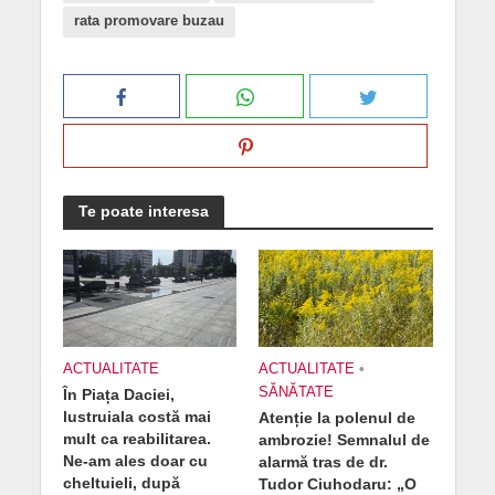
rata promovare buzau
Te poate interesa
ACTUALITATE
ACTUALITATE
•
SĂNĂTATE
În Piața Daciei,
lustruiala costă mai
Atenție la polenul de
mult ca reabilitarea.
ambrozie! Semnalul de
Ne-am ales doar cu
alarmă tras de dr.
cheltuieli, după
Tudor Ciuhodaru: „O