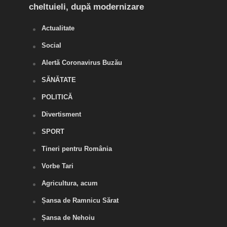
cheltuieli, după modernizare
„O s
Actualitate
Social
Alertă Coronavirus Buzău
SĂNĂTATE
POLITICĂ
Divertisment
SPORT
Tineri pentru România
Vorbe Tari
Agricultura, acum
Șansa de Ramnicu Sărat
Șansa de Nehoiu