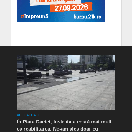
ACTUALITATE
ACTUA
t în
În Piața Daciei, lustruiala costă mai mult
Aten
ca reabilitarea. Ne-am ales doar cu
de a