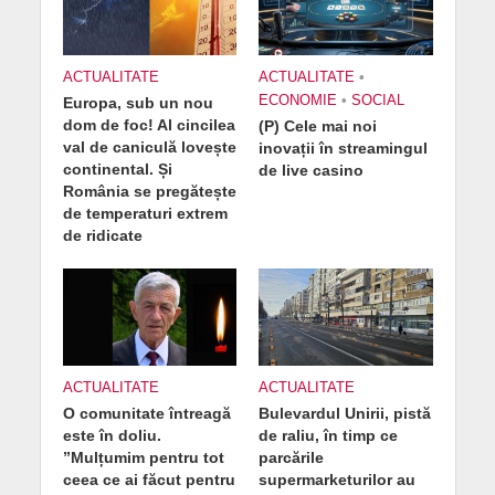
ACTUALITATE
ACTUALITATE
•
ECONOMIE
•
SOCIAL
Europa, sub un nou
dom de foc! Al cincilea
(P) Cele mai noi
val de caniculă lovește
inovații în streamingul
continental. Și
de live casino
România se pregătește
de temperaturi extrem
de ridicate
ACTUALITATE
ACTUALITATE
O comunitate întreagă
Bulevardul Unirii, pistă
este în doliu.
de raliu, în timp ce
”Mulțumim pentru tot
parcările
ceea ce ai făcut pentru
supermarketurilor au