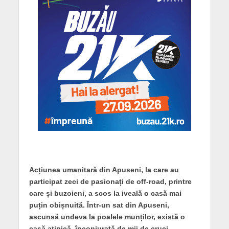
Acțiunea umanitară din Apuseni, la care au
participat zeci de pasionați de off-road, printre
care și buzoieni, a scos la iveală o casă mai
puțin obișnuită. Într-un sat din Apuseni,
ascunsă undeva la poalele munților, există o
casă atipică, înconjurată de mii de cruci.