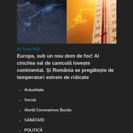
ACTUALITATE
ACTUA
mult
Europa, sub un nou dom de foc! Al
(P) 
cincilea val de caniculă lovește
live
continental. Și România se pregătește de
temperaturi extrem de ridicate
Actualitate
Social
Alertă Coronavirus Buzău
SĂNĂTATE
POLITICĂ