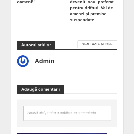
oameni!”
devenit locul preferat
pentru drifturi. Val de
amenzi și premise
suspendate
VEZI TOATE ȘTIRILE
Autorul știrilor
Admin
Adaugă comentarii
Apasă aici pentru a publica un comentariu