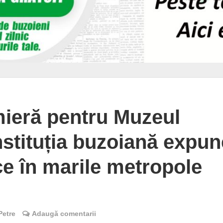
ieră pentru Muzeul
nstituția buzoiană expun
ce în marile metropole
Petre
Adaugă comentarii