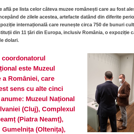
se află pe lista celor câteva muzee românești care au fost al
cepând de zilele acestea, artefacte datând din diferite peri
oziție internațională care reunește circa 750 de bunuri cul
stituții din 11 țări din Europa, inclusiv România, o expoziție 
e dolari.
 coordonatorul
ițional este Muzeul
e a României, care
st sens cu alte cinci
e, anume: Muzeul Național
ilvaniei (Cluj), Complexul
eamț (Piatra Neamț),
i Gumelnița (Oltenița),