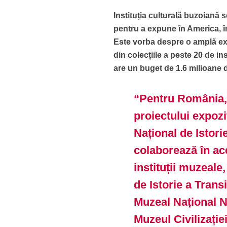
Instituția culturală buzoiană 
pentru a expune în America, în
Este vorba despre o amplă exp
din colecțiile a peste 20 de in
are un buget de 1.6 milioane d
“Pentru România,
proiectului expoz
Național de Istori
colaborează în ace
instituții muzeal
de Istorie a Trans
Muzeal Național N
Muzeul Civilizație