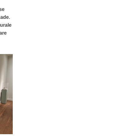
ese
oade.
turale
care