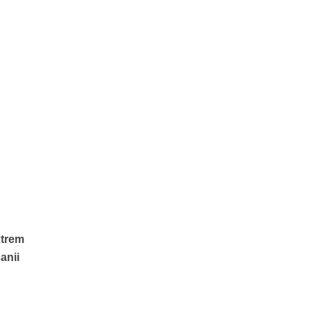
xtrem
anii
l