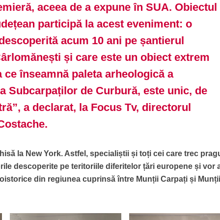
emieră, aceea de a expune în SUA. Obiectul
dețean participă la acest eveniment: o
 descoperită acum 10 ani pe șantierul
Cârlomănești și care este un obiect extrem
a ce înseamnă paleta arheologică a
na Subcarpaților de Curbură, este unic, de
tră”, a declarat, la Focus Tv, directorul
l Costache.
să la New York. Astfel, specialiștii și toți cei care trec prag
le descoperite pe teritoriile diferitelor țări europene și vor 
otoistorice din regiunea cuprinsă între Munții Carpați și Munți