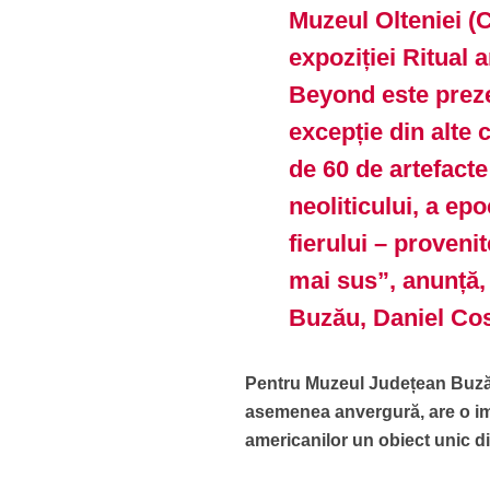
Muzeul Olteniei (
expoziției Ritual
Beyond este preze
excepție din alte c
de 60 de artefacte
neoliticului, a ep
fierului – proveni
mai sus”, anunță,
Buzău, Daniel Co
Pentru Muzeul Județean Buzău
asemenea anvergură, are o imp
americanilor un obiect unic d