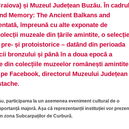
Craiova) și Muzeul Județean Buzău. În cadru
 and Memory: The Ancient Balkans and
ntată, împreună cu alte exponate de
olecții muzeale din țările amintite, o selecți
 pre- și protoistorice – datând din perioada
ocii bronzului și până în a doua epocă a
te din colecțiile muzeelor românești amintite
 pe Facebook, directorul Muzeului Județean
stache.
, participarea la un asemenea eveniment cultural de o
ortanță majoră. Așa că reprezentanții instituției vor preze
in zona Subcarpaților de Curbură.