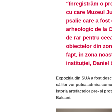
“Înregistrăm o pr
cu care Muzeul Ju
psalie care a fost
arheologic de la 
de rar pentru cee
obiectelor din zo
fapt, în zona noas
instituției, Danie
Expoziția din SUA a fost deschi
sălilor vor putea admira comori
istoria artefactelor pre- și pr
Balcani.