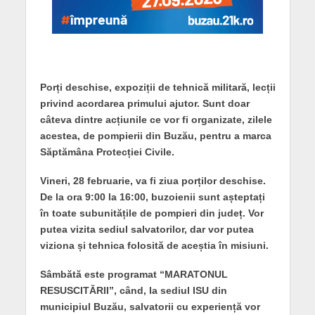
Porți deschise, expoziții de tehnică militară, lecții
privind acordarea primului ajutor. Sunt doar
câteva dintre acțiunile ce vor fi organizate, zilele
acestea, de pompierii din Buzău, pentru a marca
Săptămâna Protecției Civile.
Vineri, 28 februarie, va fi ziua porților deschise.
De la ora 9:00 la 16:00, buzoienii sunt așteptați
în toate subunitățile de pompieri din județ. Vor
putea vizita sediul salvatorilor, dar vor putea
viziona și tehnica folosită de aceștia în misiuni.
Sâmbătă este programat “MARATONUL
RESUSCITĂRII”, când, la sediul ISU din
municipiul Buzău, salvatorii cu experiență vor