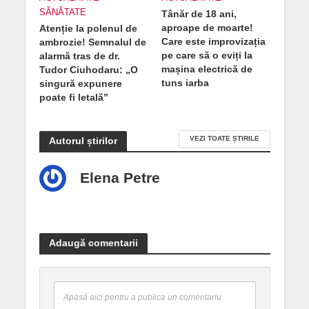
SĂNĂTATE
Tânăr de 18 ani,
aproape de moarte!
Atenție la polenul de
Care este improvizația
ambrozie! Semnalul de
pe care să o eviți la
alarmă tras de dr.
mașina electrică de
Tudor Ciuhodaru: „O
tuns iarba
singură expunere
poate fi letală”
VEZI TOATE ȘTIRILE
Autorul știrilor
Elena Petre
Adaugă comentarii
Apasă aici pentru a publica un comentariu