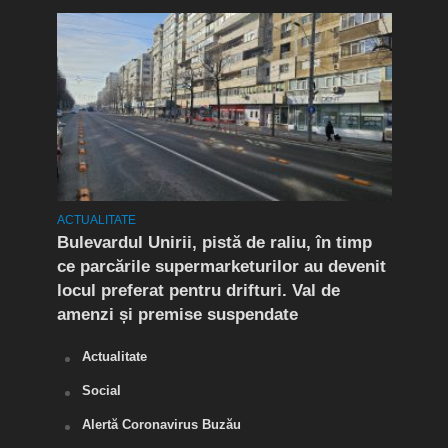
ACTUALITATE
ACTUA
rat!
Bulevardul Unirii, pistă de raliu, în timp
În P
fic
ce parcările supermarketurilor au devenit
ca r
locul preferat pentru drifturi. Val de
chel
amenzi și premise suspendate
Actualitate
Social
Alertă Coronavirus Buzău