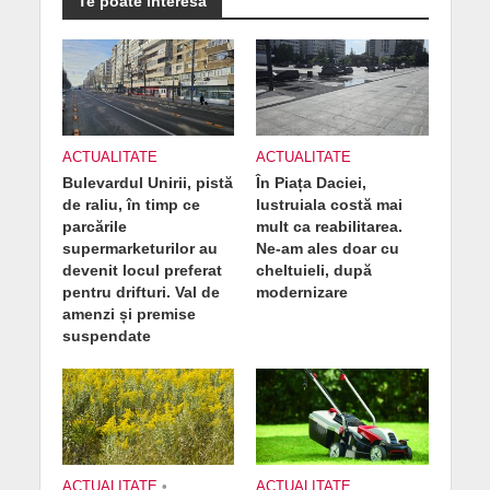
Te poate interesa
ACTUALITATE
ACTUALITATE
Bulevardul Unirii, pistă
În Piața Daciei,
de raliu, în timp ce
lustruiala costă mai
parcările
mult ca reabilitarea.
supermarketurilor au
Ne-am ales doar cu
devenit locul preferat
cheltuieli, după
pentru drifturi. Val de
modernizare
amenzi și premise
suspendate
ACTUALITATE
•
ACTUALITATE