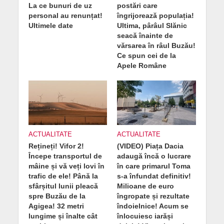
La ce bunuri de uz
postări care
personal au renunțat!
îngrijorează populația!
Ultimele date
Ultima, pârâul Slănic
seacă înainte de
vărsarea în râul Buzău!
Ce spun cei de la
Apele Române
ACTUALITATE
ACTUALITATE
Rețineți! Vifor 2!
(VIDEO) Piața Dacia
Începe transportul de
adaugă încă o lucrare
mâine și vă veți lovi în
în care primarul Toma
trafic de ele! Până la
s-a înfundat definitiv!
sfârșitul lunii pleacă
Milioane de euro
spre Buzău de la
îngropate și rezultate
Agigea! 32 metri
îndoielnice! Acum se
lungime și înalte cât
înlocuiesc iarăși