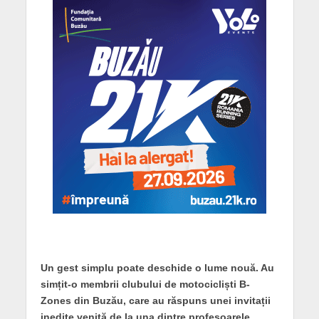
Un gest simplu poate deschide o lume nouă. Au
simțit-o membrii clubului de motocicliști B-
Zones din Buzău, care au răspuns unei invitații
inedite venită de la una dintre profesoarele