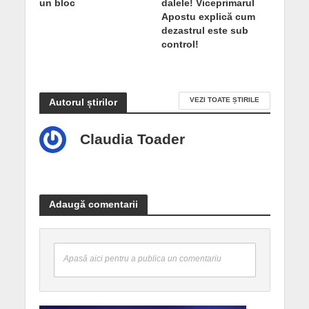
un bloc
dalele! Viceprimarul
Apostu explică cum
dezastrul este sub
control!
VEZI TOATE ȘTIRILE
Autorul știrilor
Claudia Toader
Adaugă comentarii
Apasă aici pentru a publica un comentariu