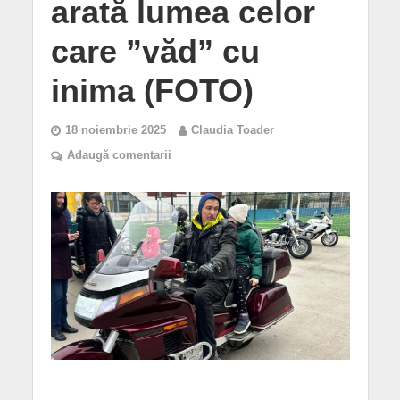
arată lumea celor
care ”văd” cu
inima (FOTO)
18 noiembrie 2025
Claudia Toader
Adaugă comentarii