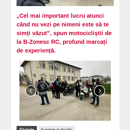
„Cel mai important lucru atunci
când nu vezi pe nimeni este să te
simți văzut”, spun motocicliștii de
la B-Zonesc RC, profund marcați
de experiență.
Etichete
b-zones rc buzău