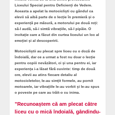
Liceului Special pentru Deficienți de Vedere.
Aceasta a apelat la motocicliști cu gândul ca
elevii să aibă parte de o lecție în premieră și o
experiență pe măsură, a motorului pe două roți:
să-l audă, să-i simtă vibrațiile, să-l pipăie. O
invitație care a făcut din curtea liceului un loc al
emoției și al descoperirii.
Motocicliștii au plecat spre liceu cu o doză de
îndoială, dar ce a urmat a fost nu doar o lecție
pentru copiii nevăzători, ci și una pentru ei, iar
experiența i-a lăsat fără cuvinte: timp de două
ore, elevii au atins fiecare detaliu al
motocicletelor, le-au simțit formele, au pornit
motoarele, iar vibrațiile le-au vorbit și le-au spus
o poveste pe care au trăit-o cu inima.
”Recunoaștem că am plecat către
liceu cu o mică îndoială, gândindu-