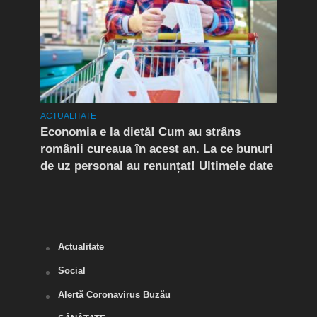
ACTUALITATE
ACTUA
rda
Economia e la dietă! Cum au strâns
Conf
românii cureaua în acest an. La ce bunuri
Peri
de uz personal au renunțat! Ultimele date
îngr
Slăn
Buză
Actualitate
Social
Alertă Coronavirus Buzău