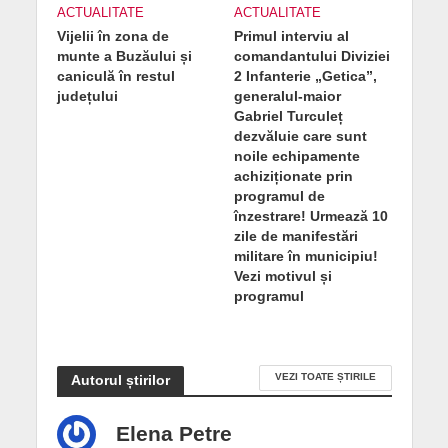
ACTUALITATE
ACTUALITATE
Vijelii în zona de
Primul interviu al
munte a Buzăului și
comandantului Diviziei
caniculă în restul
2 Infanterie „Getica”,
județului
generalul-maior
Gabriel Turculeț
dezvăluie care sunt
noile echipamente
achiziționate prin
programul de
înzestrare! Urmează 10
zile de manifestări
militare în municipiu!
Vezi motivul și
programul
VEZI TOATE ȘTIRILE
Autorul știrilor
Elena Petre