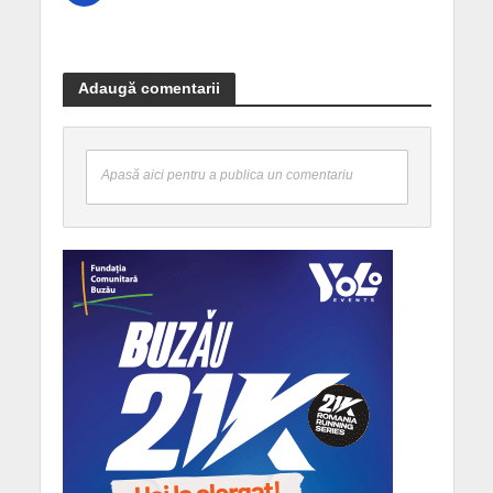
Adaugă comentarii
Apasă aici pentru a publica un comentariu