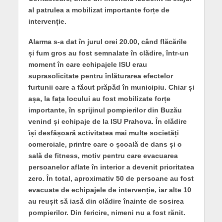
al patrulea a mobilizat importante forțe de
intervenție.
Alarma s-a dat în jurul orei 20.00, când flăcările
și fum gros au fost semnalate în clădire, într-un
moment în care echipajele ISU erau
suprasolicitate pentru înlăturarea efectelor
furtunii care a făcut prăpăd în municipiu. Chiar și
așa, la fața locului au fost mobilizate forțe
importante, în sprijinul pompierilor din Buzău
venind și echipaje de la ISU Prahova. În clădire
își desfășoară activitatea mai multe societăți
comerciale, printre care o școală de dans și o
sală de fitness, motiv pentru care evacuarea
persoanelor aflate în interior a devenit prioritatea
zero. În total, aproximativ 50 de persoane au fost
evacuate de echipajele de intervenție, iar alte 10
au reușit să iasă din clădire înainte de sosirea
pompierilor. Din fericire, nimeni nu a fost rănit.