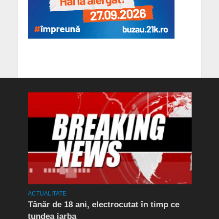
ACTUALITATE
ACTUA
Tânăr de 18 ani, electrocutat în timp ce
Se c
nuri
tundea iarba
fruc