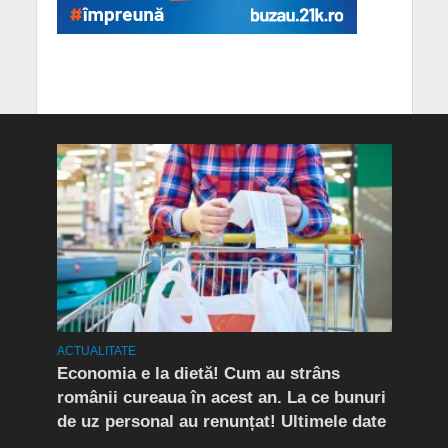
ACTUALITATE
ACTUA
rda
Economia e la dietă! Cum au strâns
Conf
românii cureaua în acest an. La ce bunuri
Peri
de uz personal au renunțat! Ultimele date
îngr
Slăn