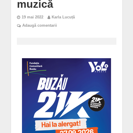
muzică
19 mai 2022
Karla Lucuță
Adaugă comentarii