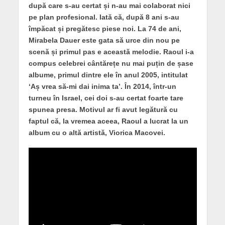
după care s-au certat și n-au mai colaborat nici
pe plan profesional. Iată că, după 8 ani s-au
împăcat și pregătesc piese noi. La 74 de ani,
Mirabela Dauer este gata să urce din nou pe
scenă și primul pas e această melodie.
Raoul i-a
compus celebrei cântărețe nu mai puțin de șase
albume, primul dintre ele în anul 2005, intitulat
‘Aș vrea să-mi dai inima ta’. În 2014, într-un
turneu în Israel, cei doi s-au certat foarte tare
spunea presa. Motivul ar fi avut legătură cu
faptul că, la vremea aceea, Raoul a lucrat la un
album cu o altă artistă, Viorica Macovei.