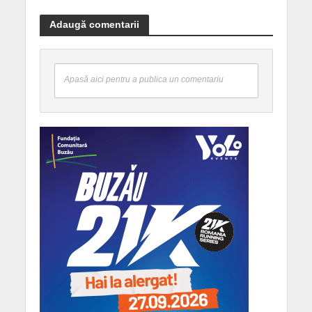
Adaugă comentarii
Apasă aici pentru a publica un comentariu