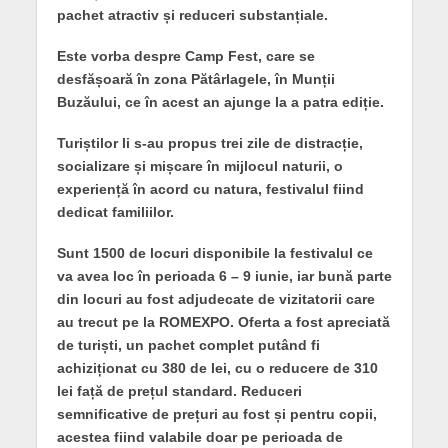
pachet atractiv și reduceri substanțiale.
Este vorba despre Camp Fest, care se
desfășoară în zona Pătârlagele, în Munții
Buzăului, ce în acest an ajunge la a patra ediție.
Turiștilor li s-au propus trei zile de distracție,
socializare și mișcare în mijlocul naturii, o
experiență în acord cu natura, festivalul fiind
dedicat familiilor.
Sunt 1500 de locuri disponibile la festivalul ce
va avea loc în perioada 6 – 9 iunie, iar bună parte
din locuri au fost adjudecate de vizitatorii care
au trecut pe la ROMEXPO. Oferta a fost apreciată
de turiști, un pachet complet putând fi
achiziționat cu 380 de lei, cu o reducere de 310
lei față de prețul standard. Reduceri
semnificative de prețuri au fost și pentru copii,
acestea fiind valabile doar pe perioada de