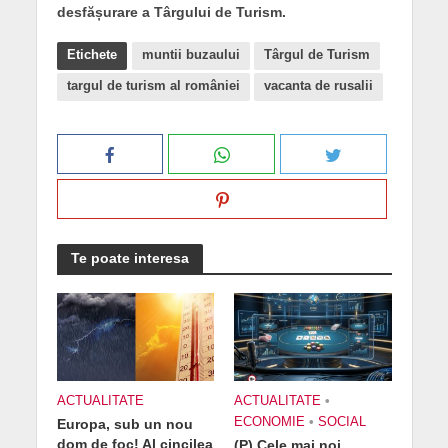
desfășurare a Târgului de Turism.
Etichete
muntii buzaului
Târgul de Turism
targul de turism al româniei
vacanta de rusalii
Te poate interesa
ACTUALITATE
ACTUALITATE
•
ECONOMIE
•
SOCIAL
Europa, sub un nou
dom de foc! Al cincilea
(P) Cele mai noi