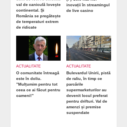
val de caniculă lovește
inovații în streamingul
continental. Și
de live casino
România se pregătește
de temperaturi extrem
de ridicate
ACTUALITATE
ACTUALITATE
O comunitate întreagă
Bulevardul Unirii, pistă
este în doliu.
de raliu, în timp ce
”Mulțumim pentru tot
parcările
ceea ce ai făcut pentru
supermarketurilor au
oameni!”
devenit locul preferat
pentru drifturi. Val de
amenzi și premise
suspendate