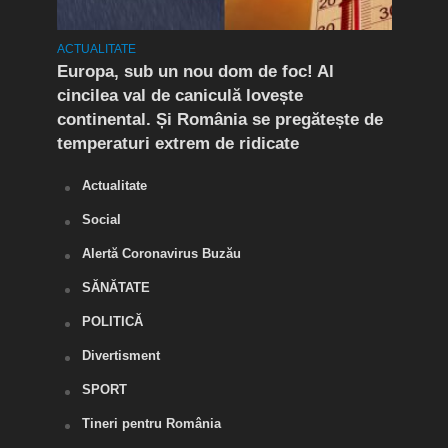
ACTUALITATE
ACTUA
mult
Europa, sub un nou dom de foc! Al
(P) 
cincilea val de caniculă lovește
live
continental. Și România se pregătește de
temperaturi extrem de ridicate
Actualitate
Social
Alertă Coronavirus Buzău
SĂNĂTATE
POLITICĂ
Divertisment
SPORT
Tineri pentru România