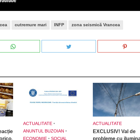
ncea
cutremure mari
INFP
zona seismică Vrancea
ACTUALITATE
•
ACTUALITATE
ANUNTUL BUZOIAN
•
acție
EXCLUSIV! Val de
orico,
ECONOMIE
•
SOCIAL
probleme cu ilumina