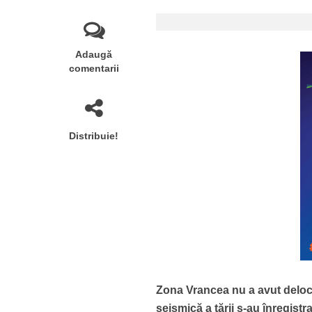
Adaugă
comentarii
Distribuie!
Zona Vrancea nu a avut deloc o
seismică a țării s-au înregist