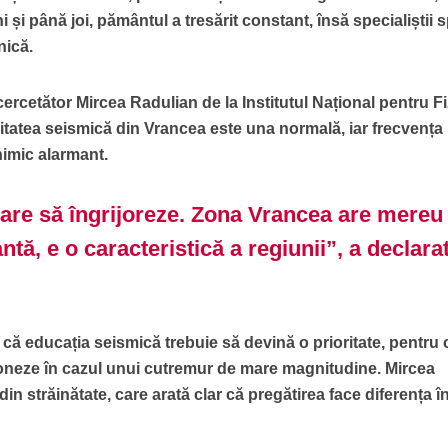
 și până joi, pământul a tresărit constant, însă specialiștii 
nică.
 cercetător Mircea Radulian de la Institutul Național pentru F
vitatea seismică din Vrancea este una normală, iar frecvența
nimic alarmant.
are să îngrijoreze. Zona Vrancea are mereu
ntă, e o caracteristică a regiunii”, a declara
t că educația seismică trebuie să devină o prioritate, pentru 
ioneze în cazul unui cutremur de mare magnitudine. Mircea
in străinătate, care arată clar că pregătirea face diferența î