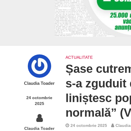
ACTUALITATE
Șase cutrem
s-a zguduit 
Claudia Toader
liniștesc po
24 octombrie
2025
normală” (
24 octombrie 2025
Claudia
Claudia Toader