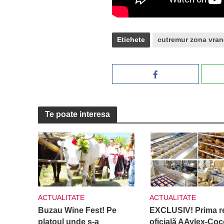
Etichete
cutremur zona vra
Te poate interesa
ACTUALITATE
ACTUALITATE
Buzau Wine Fest! Pe
EXCLUSIV! Prima re
platoul unde s-a
oficială AAylex-Coc