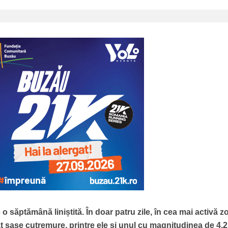
 săptămână liniștită. În doar patru zile, în cea mai activă z
rat șase cutremure, printre ele și unul cu magnitudinea de 4,2