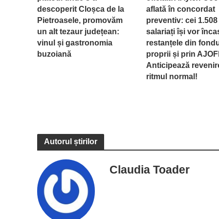
descoperit Cloșca de la
aflată în concordat
Pietroasele, promovăm
preventiv: cei 1.508
un alt tezaur județean:
salariați își vor înc
vinul și gastronomia
restanțele din fondu
buzoiană
proprii și prin AJOF
Anticipează revenir
ritmul normal!
Autorul știrilor
Claudia Toader