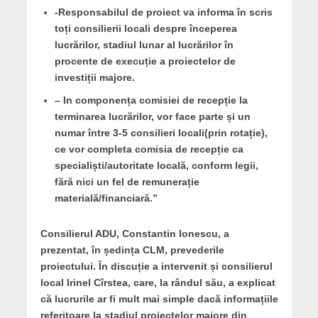
-Responsabilul de proiect va informa în scris
toți consilierii locali despre începerea
lucrărilor, stadiul lunar al lucrărilor în
procente de execuție a proiectelor de
investiții majore.
– In componența comisiei de recepție la
terminarea lucrărilor, vor face parte și un
numar între 3-5 consilieri locali(prin rotație),
ce vor completa comisia de recepție ca
specialiști/autoritate locală, conform legii,
fără nici un fel de remunerație
materială/financiară.”
Consilierul ADU, Constantin Ionescu, a
prezentat, în ședința CLM, prevederile
proiectului. În discuție a intervenit și consilierul
local Irinel Cîrstea, care, la rândul său, a explicat
că lucrurile ar fi mult mai simple dacă informațiile
referitoare la stadiul proiectelor majore din