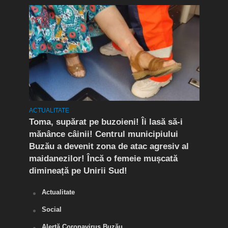
ACTUALITATE
ACTUA
imp
Toma, supărat pe buzoieni! Îi lasă să-i
Euro
enit
mănânce câinii! Centrul municipiului
cinc
Buzău a devenit zona de atac agresiv al
cont
maidanezilor! Încă o femeie mușcată
temp
dimineață pe Unirii Sud!
Actualitate
Social
Alertă Coronavirus Buzău