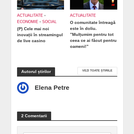
ACTUALITATE
•
ACTUALITATE
ECONOMIE
•
SOCIAL
O comunitate întreagă
este în doliu.
(P) Cele mai noi
”Mulțumim pentru tot
inovații în streamingul
ceea ce ai făcut pentru
de live casino
oameni!”
VEZI TOATE ȘTIRILE
Autorul știrilor
Elena Petre
2 Comentarii