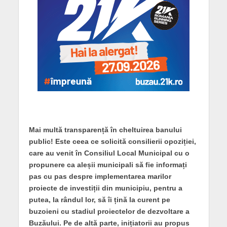
Mai multă transparență în cheltuirea banului
public! Este ceea ce solicită consilierii opoziției,
care au venit în Consiliul Local Municipal cu o
propunere ca aleșii municipali să fie informați
pas cu pas despre implementarea marilor
proiecte de investiții din municipiu, pentru a
putea, la rândul lor, să îi țină la curent pe
buzoieni cu stadiul proiectelor de dezvoltare a
Buzăului. Pe de altă parte, inițiatorii au propus