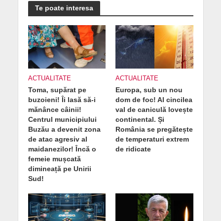
Te poate interesa
ACTUALITATE
ACTUALITATE
Toma, supărat pe
Europa, sub un nou
buzoieni! Îi lasă să-i
dom de foc! Al cincilea
mănânce câinii!
val de caniculă lovește
Centrul municipiului
continental. Și
Buzău a devenit zona
România se pregătește
de atac agresiv al
de temperaturi extrem
maidanezilor! Încă o
de ridicate
femeie mușcată
dimineață pe Unirii
Sud!