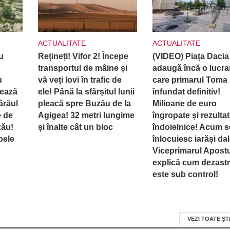
ACTUALITATE
ACTUALITATE
u
Rețineți! Vifor 2! Începe
(VIDEO) Piața Dacia
transportul de mâine și
adaugă încă o lucra
u
vă veți lovi în trafic de
care primarul Toma 
rează
ele! Până la sfârșitul lunii
înfundat definitiv!
ârâul
pleacă spre Buzău de la
Milioane de euro
e de
Agigea! 32 metri lungime
îngropate și rezulta
zău!
și înalte cât un bloc
îndoielnice! Acum s
pele
înlocuiesc iarăși dal
Viceprimarul Apost
explică cum dezastr
este sub control!
VEZI TOATE ȘT