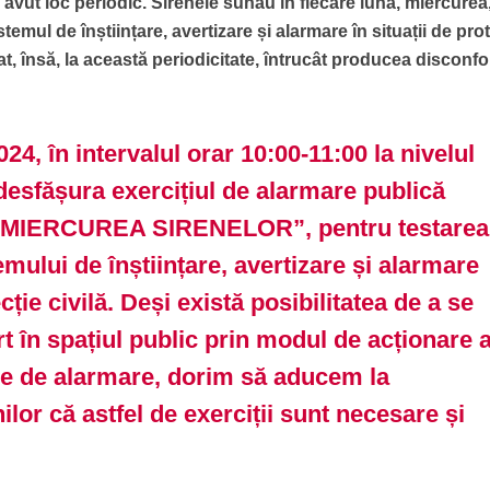
a avut loc periodic. Sirenele sunau în fiecare lună, miercurea
sistemul de înștiințare, avertizare și alarmare în situații de pro
t, însă, la această periodicitate, întrucât producea disconfor
24, în intervalul orar 10:00-11:00 la nivelul
a desfășura exercițiul de alarmare publică
 „MIERCUREA SIRENELOR”, pentru testarea
temului de înștiințare, avertizare și alarmare
ecție civilă. Deși există posibilitatea de a se
t în spațiul public prin modul de acționare 
ce de alarmare, dorim să aducem la
ilor că astfel de exerciții sunt necesare și