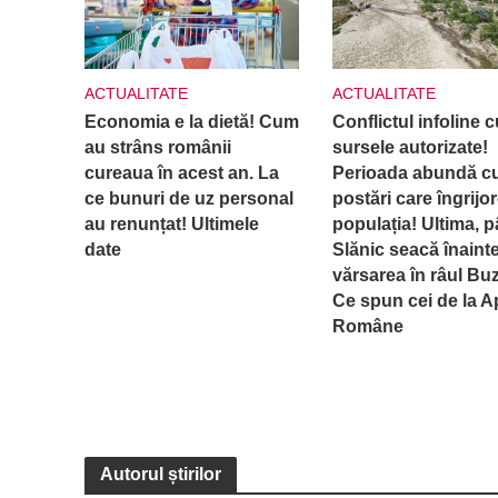
ACTUALITATE
ACTUALITATE
Economia e la dietă! Cum
Conflictul infoline c
au strâns românii
sursele autorizate!
cureaua în acest an. La
Perioada abundă c
ce bunuri de uz personal
postări care îngrijo
au renunțat! Ultimele
populația! Ultima, p
date
Slănic seacă înaint
vărsarea în râul Bu
Ce spun cei de la A
Române
Autorul știrilor