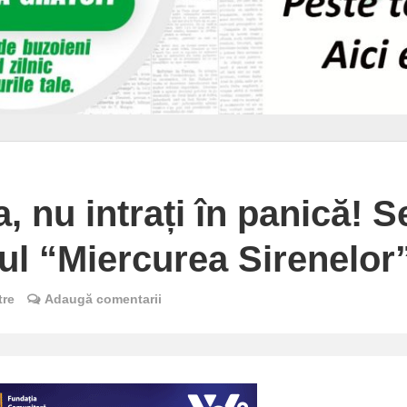
 nu intrați în panică! S
iul “Miercurea Sirenelor
tre
Adaugă comentarii