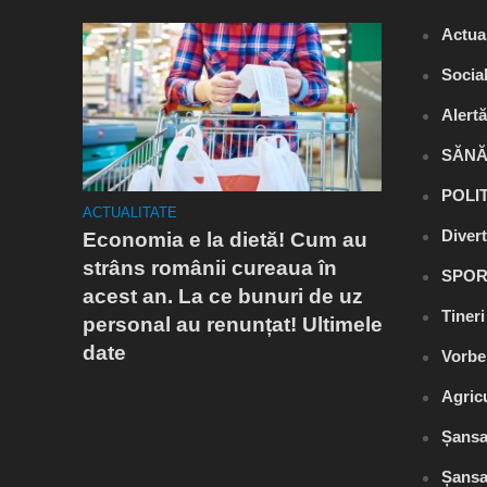
Actual
Socia
Alert
SĂNĂ
POLI
ACTUALITATE
ACTUALITA
Diver
Economia e la dietă! Cum au
Conflict
Mediu.
strâns românii cureaua în
autoriz
SPOR
acest an. La ce bunuri de uz
cu postă
Tiner
personal au renunțat! Ultimele
populați
date
Slănic s
Vorbe
vărsarea
Agric
spun ce
Șansa
Șansa