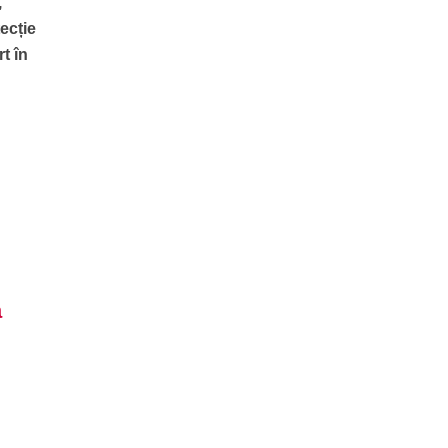
,
tecție
t în
a