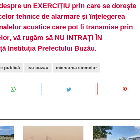
 despre un EXERCIȚIU prin care se doreşte
celor tehnice de alarmare și înțelegerea
alelor acustice care pot fi transmise prin
elor, vă rugăm să NU INTRAȚI ÎN
ă Instituția Prefectului Buzău.
re publică
isu buzau
miercurea sirenelor