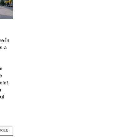
re în
s-a
te
e
ele!
u
ul
IRILE