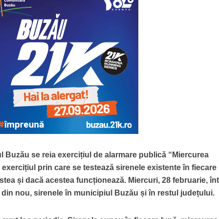
l Buzău se reia exercițiul de alarmare publică “Miercurea
exercițiul prin care se testează sirenele existente în fiecare
estea și dacă acestea funcționează. Miercuri, 28 februarie, în
 din nou, sirenele în municipiul Buzău și în restul județului.