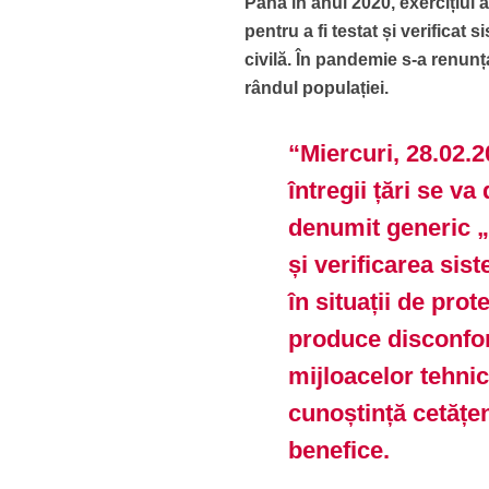
Până în anul 2020, exercițiul 
pentru a fi testat și verificat 
civilă. În pandemie s-a renunța
rândul populației.
“Miercuri, 28.02.20
întregii țări se v
denumit generic
și verificarea sis
în situații de prot
produce disconfor
mijloacelor tehni
cunoștință cetățen
benefice.