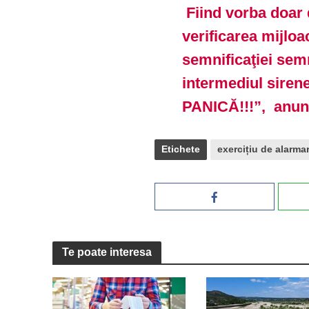
Fiind vorba doar
verificarea mijloa
semnificaţiei semn
intermediul siren
PANICĂ!!!”, anunț
Etichete
exercițiu de alarma
Te poate interesa