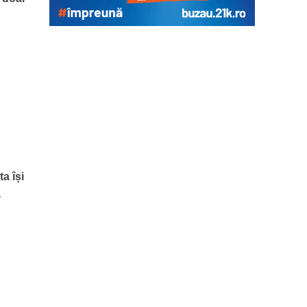
a își
a