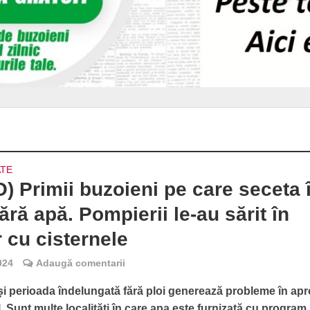
ATE
) Primii buzoieni pe care seceta î
fără apă. Pompierii le-au sărit în
r cu cisternele
024
Adaugă comentarii
și perioada îndelungată fără ploi generează probleme în ap
l. Sunt multe localități în care apa este furnizată cu program