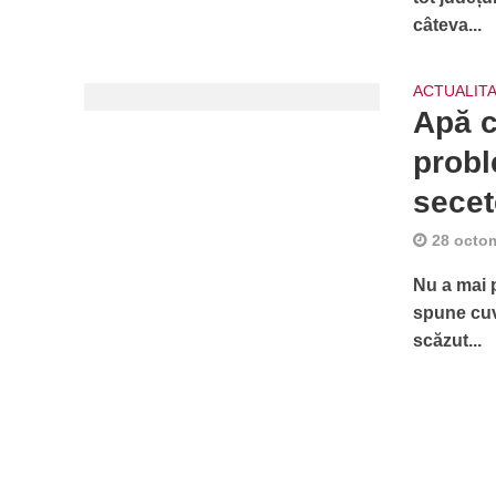
câteva...
ACTUALIT
Apă c
probl
secet
28 octo
Nu a mai p
spune cuvâ
scăzut...