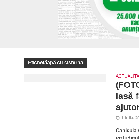
Etichetăapă cu cisterna
ACTUALIT
(FOTO
lasă 
ajuto
1 iulie 2
Canicula 
tot județu