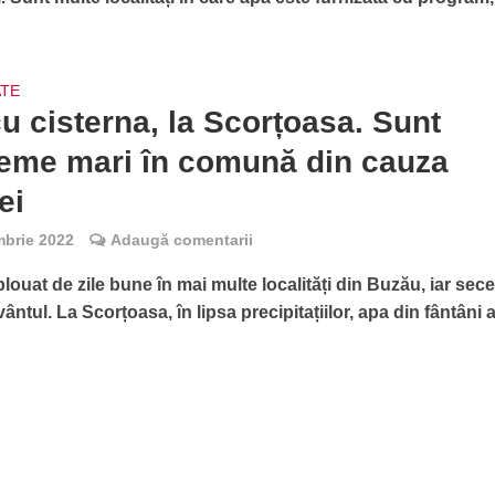
ATE
u cisterna, la Scorțoasa. Sunt
eme mari în comună din cauza
ei
mbrie 2022
Adaugă comentarii
louat de zile bune în mai multe localități din Buzău, iar secet
ntul. La Scorțoasa, în lipsa precipitațiilor, apa din fântâni 