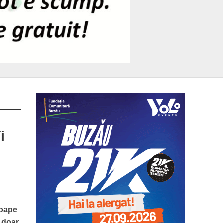
i
roape
, doar