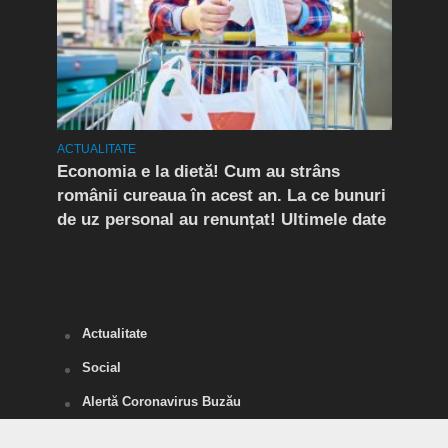
ACTUALITATE
ACTUA
rda
Economia e la dietă! Cum au strâns
Conf
românii cureaua în acest an. La ce bunuri
Peri
de uz personal au renunțat! Ultimele date
îngr
Slăn
Buză
Actualitate
Social
Alertă Coronavirus Buzău
SĂNĂTATE