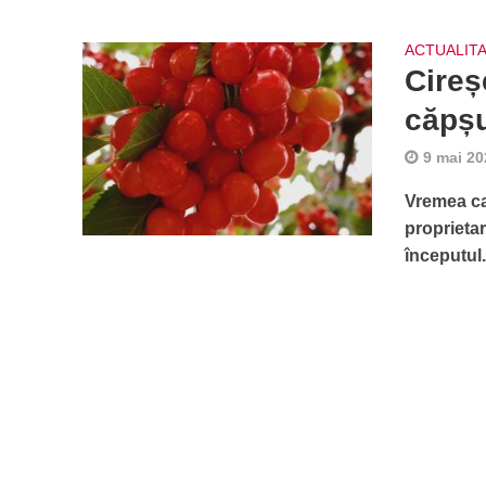
ACTUALIT
Cireș
căpșu
9 mai 20
Vremea ca
proprietar
începutul.