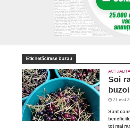
Etichetăcirese buzau
ACTUALIT
Soi r
buzoi
31 mai 
Sunt cons
beneficii
tot mai rar