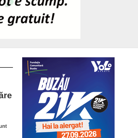
ăre
unt