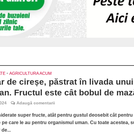
ATE
•
AGRICULTURA ACUM
ar de cireșe, păstrat în livada unui
an. Fructul este cât bobul de maz
2024
Adaugă comentarii
iderate super fructe, atât pentru gustul deosebit cât pentru
le pe care le au pentru organismul uman. Cu toate acestea, s
 de...