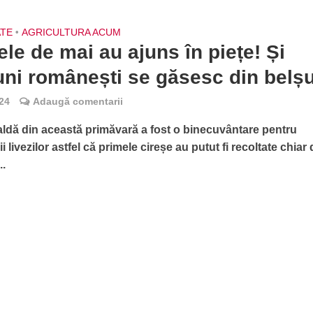
ATE
•
AGRICULTURA ACUM
ele de mai au ajuns în piețe! Și
ni românești se găsesc din belș
24
Adaugă comentarii
ldă din această primăvară a fost o binecuvântare pentru
ii livezilor astfel că primele cireșe au putut fi recoltate chiar 
..