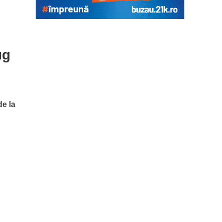
ug
de la