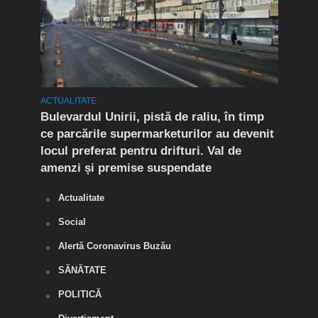
ACTUALITATE
ACTUA
rat!
Bulevardul Unirii, pistă de raliu, în timp
În P
fic
ce parcările supermarketurilor au devenit
ca r
locul preferat pentru drifturi. Val de
chel
amenzi și premise suspendate
Actualitate
Social
Alertă Coronavirus Buzău
SĂNĂTATE
POLITICĂ