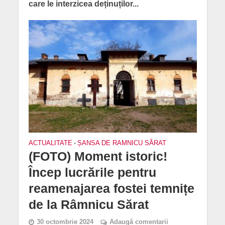
care le interzicea deținuților...
ACTUALITATE
•
ȘANSA DE RAMNICU SĂRAT
(FOTO) Moment istoric!
Încep lucrările pentru
reamenajarea fostei temnițe
de la Râmnicu Sărat
30 octombrie 2024
Adaugă comentarii