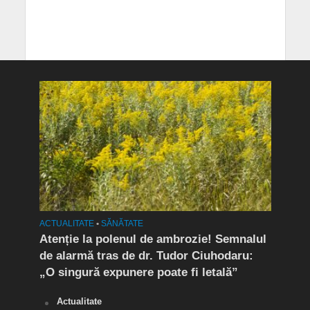
ACTUALITATE
•
SĂNĂTATE
ACTUA
Atenție la polenul de ambrozie! Semnalul
Tână
de alarmă tras de dr. Tudor Ciuhodaru:
este
„O singură expunere poate fi letală”
mași
Actualitate