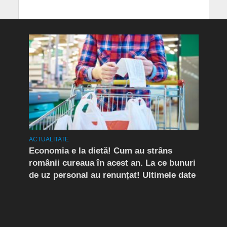
ACTUALITATE
ACTUA
rda
Economia e la dietă! Cum au strâns
Conf
românii cureaua în acest an. La ce bunuri
Peri
de uz personal au renunțat! Ultimele date
îngr
Slăn
Buză