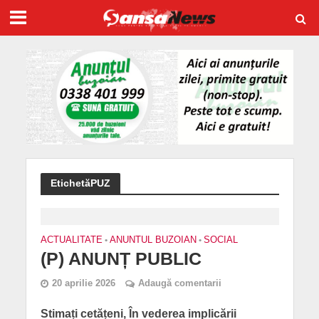
EtichetăPUZ
ACTUALITATE
•
ANUNTUL BUZOIAN
•
SOCIAL
(P) ANUNȚ PUBLIC
20 aprilie 2026
Adaugă comentarii
Stimați cetățeni, În vederea implicării