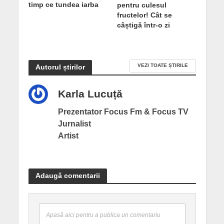
timp ce tundea iarba
pentru culesul
fructelor! Cât se
câștigă într-o zi
VEZI TOATE ȘTIRILE
Autorul știrilor
Karla Lucuță
Prezentator Focus Fm & Focus TV
Jurnalist
Artist
Adaugă comentarii
Apasă aici pentru a publica un comentariu