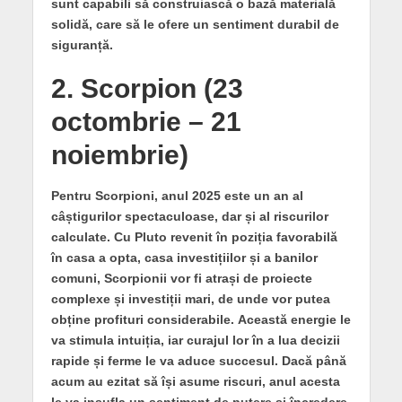
sunt capabili să construiască o bază materială
solidă, care să le ofere un sentiment durabil de
siguranță.
2. Scorpion (23
octombrie – 21
noiembrie)
Pentru Scorpioni, anul 2025 este un an al
câștigurilor spectaculoase, dar și al riscurilor
calculate.
Cu Pluto revenit în poziția favorabilă
în casa a opta, casa investițiilor și a banilor
comuni, Scorpionii vor fi atrași de proiecte
complexe și investiții mari, de unde vor putea
obține profituri considerabile.
Această energie le
va stimula intuiția, iar curajul lor în a lua decizii
rapide și ferme le va aduce succesul. Dacă până
acum au ezitat să își asume riscuri, anul acesta
le va insufla un sentiment de putere și încredere