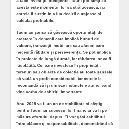
a face investiții inteligente. Taurii pot simți că
acesta este momentul lor să strălucească, iar
astrele îi susțin în a lua decizii curajoase și
calculat profitabile.
Taurii au șansa să găsească oportunități de
creștere în domenii care implică bunuri de
valoare, tranzacții imobiliare sau afaceri care
necesită răbdare și perseverență. Se pot implica
în proiecte de lungă durată, iar răbdarea lor va fi
răsplătită. Cei care investesc în proprietăți,
terenuri sau obiecte de colecție au toate șansele
să vadă un profit considerabil, iar astrele le
recomandă să își urmeze instinctele atunci când
vine vorba de achiziții importante.
Anul 2025 va fi un an de stabilitate și câștig
pentru Tauri, iar succesul lor financiar va fi pe
măsura efortului depus. Ei vor găsi echilibrul
între plăcere și responsabilitate, demonstrând că