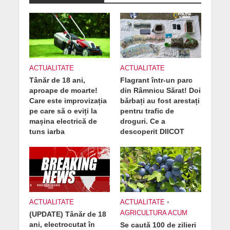
ACTUALITATE
ACTUALITATE
Tânăr de 18 ani,
Flagrant într-un parc
aproape de moarte!
din Râmnicu Sărat! Doi
Care este improvizația
bărbați au fost arestați
pe care să o eviți la
pentru trafic de
mașina electrică de
droguri. Ce a
tuns iarba
descoperit DIICOT
ACTUALITATE
ACTUALITATE
•
AGRICULTURA ACUM
(UPDATE) Tânăr de 18
ani, electrocutat în
Se caută 100 de zilieri