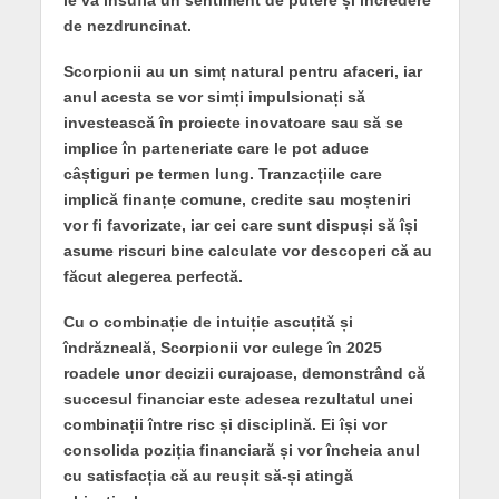
de nezdruncinat.
Scorpionii au un simț natural pentru afaceri, iar
anul acesta se vor simți impulsionați să
investească în proiecte inovatoare sau să se
implice în parteneriate care le pot aduce
câștiguri pe termen lung. Tranzacțiile care
implică finanțe comune, credite sau moșteniri
vor fi favorizate, iar cei care sunt dispuși să își
asume riscuri bine calculate vor descoperi că au
făcut alegerea perfectă.
Cu o combinație de intuiție ascuțită și
îndrăzneală, Scorpionii vor culege în 2025
roadele unor decizii curajoase, demonstrând că
succesul financiar este adesea rezultatul unei
combinații între risc și disciplină. Ei își vor
consolida poziția financiară și vor încheia anul
cu satisfacția că au reușit să-și atingă