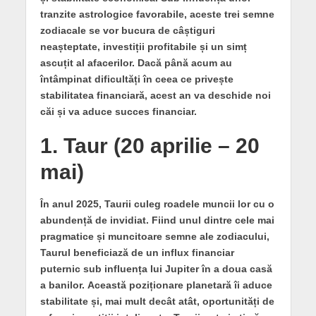
tranzite astrologice favorabile, aceste trei semne
zodiacale se vor bucura de câștiguri
neașteptate, investiții profitabile și un simț
ascuțit al afacerilor. Dacă până acum au
întâmpinat dificultăți în ceea ce privește
stabilitatea financiară, acest an va deschide noi
căi și va aduce succes financiar.
1. Taur (20 aprilie – 20
mai)
În anul 2025, Taurii culeg roadele muncii lor cu o
abundență de invidiat.
Fiind unul dintre cele mai
pragmatice și muncitoare semne ale zodiacului,
Taurul beneficiază de un influx financiar
puternic sub influența lui Jupiter în a doua casă
a banilor.
Această poziționare planetară îi aduce
stabilitate și, mai mult decât atât, oportunități de