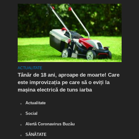
ACTUALITATE
ACTUA
Tânăr de 18 ani, aproape de moarte! Care
Flag
este improvizația pe care să o eviți la
Doi 
mașina electrică de tuns iarba
de d
Actualitate
Social
Alertă Coronavirus Buzău
SĂNĂTATE