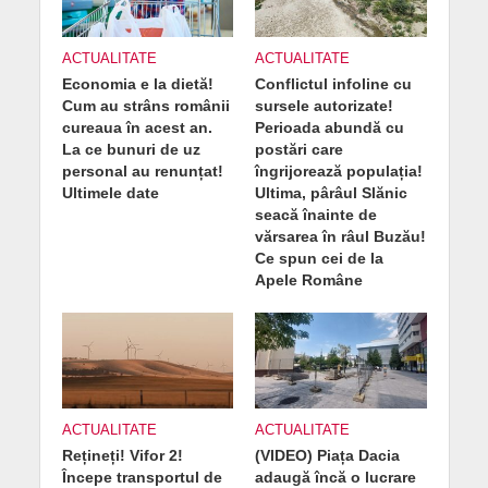
ACTUALITATE
ACTUALITATE
Economia e la dietă!
Conflictul infoline cu
Cum au strâns românii
sursele autorizate!
cureaua în acest an.
Perioada abundă cu
La ce bunuri de uz
postări care
personal au renunțat!
îngrijorează populația!
Ultimele date
Ultima, pârâul Slănic
seacă înainte de
vărsarea în râul Buzău!
Ce spun cei de la
Apele Române
ACTUALITATE
ACTUALITATE
Rețineți! Vifor 2!
(VIDEO) Piața Dacia
Începe transportul de
adaugă încă o lucrare