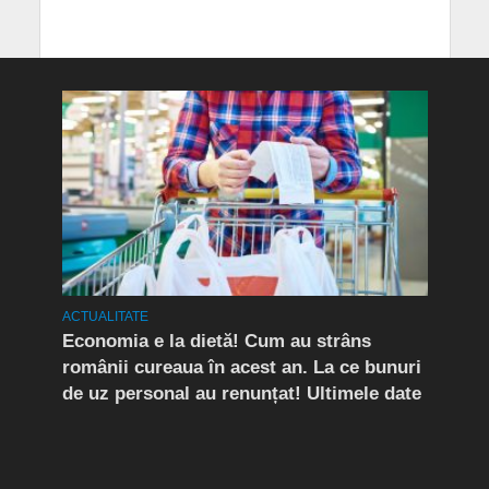
ACTUALITATE
ACTUA
rda
Economia e la dietă! Cum au strâns
Conf
românii cureaua în acest an. La ce bunuri
Peri
de uz personal au renunțat! Ultimele date
îngr
Slăn
Buză