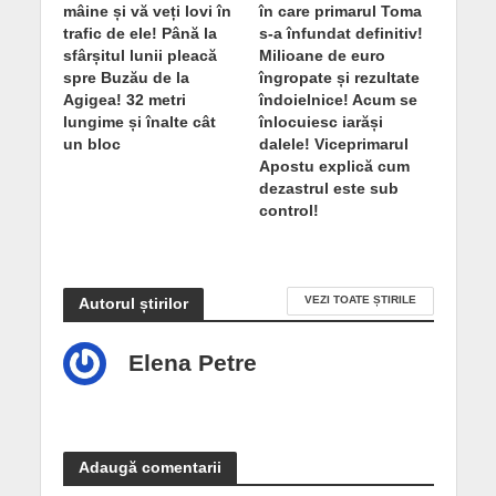
mâine și vă veți lovi în
în care primarul Toma
trafic de ele! Până la
s-a înfundat definitiv!
sfârșitul lunii pleacă
Milioane de euro
spre Buzău de la
îngropate și rezultate
Agigea! 32 metri
îndoielnice! Acum se
lungime și înalte cât
înlocuiesc iarăși
un bloc
dalele! Viceprimarul
Apostu explică cum
dezastrul este sub
control!
VEZI TOATE ȘTIRILE
Autorul știrilor
Elena Petre
Adaugă comentarii