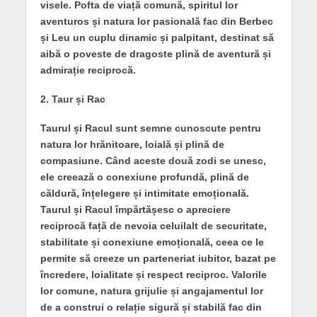
visele. Pofta de viață comună, spiritul lor
aventuros și natura lor pasională fac din Berbec
și Leu un cuplu dinamic și palpitant, destinat să
aibă o poveste de dragoste plină de aventură și
admirație reciprocă.
2. Taur și Rac
Taurul și Racul sunt semne cunoscute pentru
natura lor hrănitoare, loială și plină de
compasiune. Când aceste două zodi se unesc,
ele creează o conexiune profundă, plină de
căldură, înțelegere și intimitate emoțională.
Taurul și Racul împărtășesc o apreciere
reciprocă față de nevoia celuilalt de securitate,
stabilitate și conexiune emoțională, ceea ce le
permite să creeze un parteneriat iubitor, bazat pe
încredere, loialitate și respect reciproc. Valorile
lor comune, natura grijulie și angajamentul lor
de a construi o relație sigură și stabilă fac din