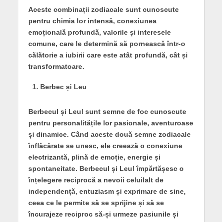
Aceste combinații zodiacale sunt cunoscute
pentru chimia lor intensă, conexiunea
emoțională profundă, valorile și interesele
comune, care le determină să pornească într-o
călătorie a iubirii care este atât profundă, cât și
transformatoare.
Berbec și Leu
Berbecul și Leul sunt semne de foc cunoscute
pentru personalitățile lor pasionale, aventuroase
și dinamice. Când aceste două semne zodiacale
înflăcărate se unesc, ele creează o conexiune
electrizantă, plină de emoție, energie și
spontaneitate. Berbecul și Leul împărtășesc o
înțelegere reciprocă a nevoii celuilalt de
independență, entuziasm și exprimare de sine,
ceea ce le permite să se sprijine și să se
încurajeze reciproc să-și urmeze pasiunile și