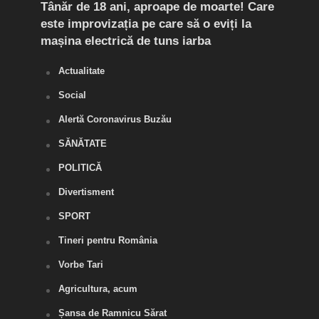
Tânăr de 18 ani, aproape de moarte! Care
Flag
este improvizația pe care să o eviți la
Doi 
mașina electrică de tuns iarba
de d
Actualitate
Social
Alertă Coronavirus Buzău
SĂNĂTATE
POLITICĂ
Divertisment
SPORT
Tineri pentru România
Vorbe Tari
Agricultura, acum
Șansa de Ramnicu Sărat