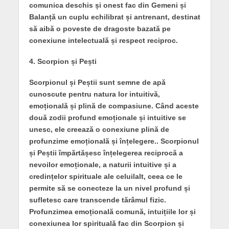
comunica deschis și onest fac din Gemeni și
Balanță un cuplu echilibrat și antrenant, destinat
să aibă o poveste de dragoste bazată pe
conexiune intelectuală și respect reciproc.
4. Scorpion și Pești
Scorpionul și Peștii sunt semne de apă
cunoscute pentru natura lor intuitivă,
emoțională și plină de compasiune. Când aceste
două zodii profund emoționale și intuitive se
unesc, ele creează o conexiune plină de
profunzime emoțională și înțelegere.. Scorpionul
și Peștii împărtășesc înțelegerea reciprocă a
nevoilor emoționale, a naturii intuitive și a
credințelor spirituale ale celuilalt, ceea ce le
permite să se conecteze la un nivel profund și
sufletesc care transcende tărâmul fizic.
Profunzimea emoțională comună, intuițiile lor și
conexiunea lor spirituală fac din Scorpion și