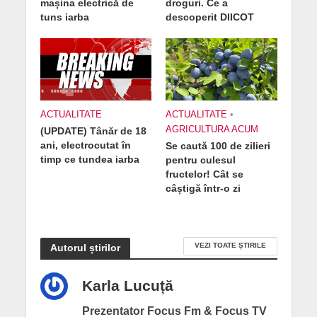
mașina electrică de
droguri. Ce a
tuns iarba
descoperit DIICOT
ACTUALITATE
ACTUALITATE
•
AGRICULTURA ACUM
(UPDATE) Tânăr de 18
ani, electrocutat în
Se caută 100 de zilieri
timp ce tundea iarba
pentru culesul
fructelor! Cât se
câștigă într-o zi
VEZI TOATE ȘTIRILE
Autorul știrilor
Karla Lucuță
Prezentator Focus Fm & Focus TV