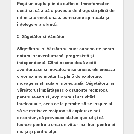
Pești un cuplu plin de suflet și transformator
destinat să aibă o poveste de dragoste plină de
intimitate emoțională, conexiune spirituală și
înțelegere profundă.
5. Săgetător și Vărsător
Săgetătorul și Vărsătorul sunt cunoscute pentru
natura lor aventuroasă, progresistă și
independentă. Când aceste două zodii
aventuroase și inovatoare se unesc, ele creează
o conexiune incitantă, plină de explorare,
inovație și stimulare intelectuală. Săgetătorul și
Vărsătorul împărtășesc o dragoste reciprocă
pentru aventură, explorare și activități
intelectuale, ceea ce le permite să se inspire și
să se motiveze reciproc să exploreze noi
orizonturi, să provoace status quo-ul și să
lucreze pentru a crea un viitor mai bun pentru ei
înșiși și pentru alții.