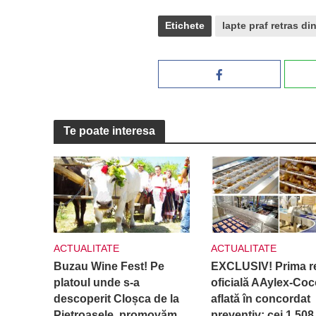
Etichete
lapte praf retras d
Te poate interesa
ACTUALITATE
ACTUALITATE
Buzau Wine Fest! Pe
EXCLUSIV! Prima re
platoul unde s-a
oficială AAylex-Coc
descoperit Cloșca de la
aflată în concordat
Pietroasele, promovăm
preventiv: cei 1.508