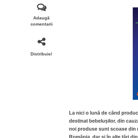
Adaugă
comentarii
Distribuie!
La nici o lună de când producă
destinat bebelușilor, din cauza
noi produse sunt scoase din m
România, dar și în alte țări di