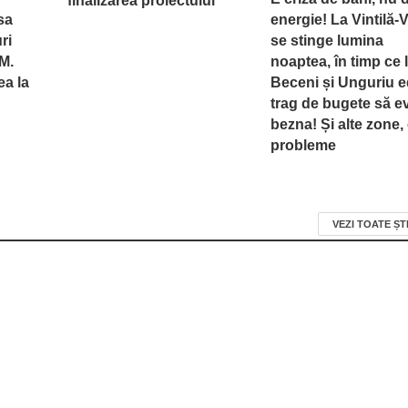
finalizarea proiectului
asa
energie! La Vintilă-
ri
se stinge lumina
M.
noaptea, în timp ce 
ea la
Beceni și Unguriu ed
trag de bugete să ev
bezna! Și alte zone,
probleme
VEZI TOATE ȘT