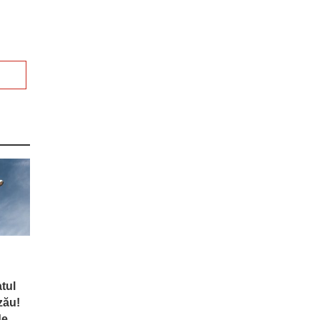
tul
zău!
de