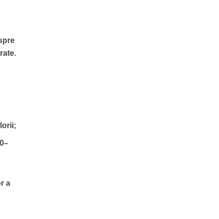
 spre
rate.
orii;
00–
r a