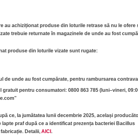
e au achiziționat produse din loturile retrase să nu le ofere
zate trebuie returnate în magazinele de unde au fost cumpă
at produse din loturile vizate sunt rugate:
nul de unde au fost cumpărate, pentru rambursarea contraval
 gratuit pentru consumatori: 0800 863 785 (luni–vineri, 09:
le.com”
upă ce, la jumătatea lunii decembrie 2025, același producăto
e lapte praf după ce a identificat prezența bacteriei Bacillus
fabricație. Detalii,
AICI
.