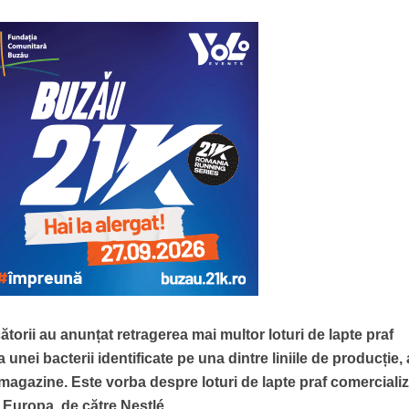
torii au anunțat retragerea mai multor loturi de lapte praf
 unei bacterii identificate pe una dintre liniile de producție
agazine. Este vorba despre loturi de lapte praf comercializ
n Europa, de către Nestlé.