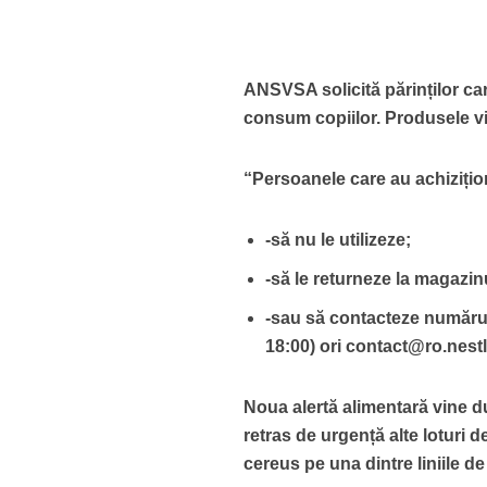
ANSVSA solicită părinților car
consum copiilor. Produsele vi
“Persoanele care au achizițion
-să nu le utilizeze;
-să le returneze la magazi
-sau să contacteze numărul
18:00) ori contact@ro.nest
Noua alertă alimentară vine d
retras de urgență alte loturi d
cereus pe una dintre liniile de 