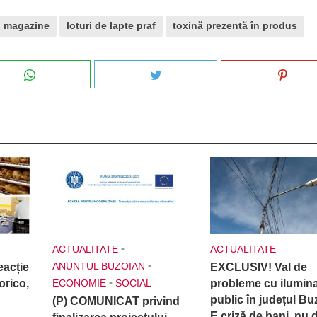
in magazine
loturi de lapte praf
toxină prezentă în produs
ACTUALITATE
•
ACTUALITATE
ANUNTUL BUZOIAN
•
acție
EXCLUSIV! Val de
orico,
ECONOMIE
•
SOCIAL
probleme cu ilumina
public în județul Bu
(P) COMUNICAT privind
E criză de bani, nu 