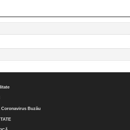
itate
l
ă Coronavirus Buzău
TATE
TICĂ