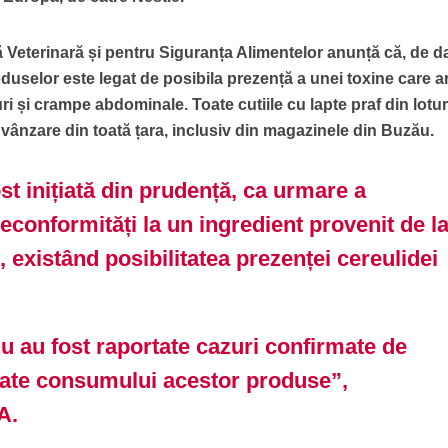
ă Veterinară și pentru Siguranța Alimentelor anunță că, de d
oduselor este legat de posibila prezență a unei toxine care a
i și crampe abdominale. Toate cutiile cu lapte praf din lotur
 vânzare din toată țara, inclusiv din magazinele din Buzău.
t inițiată din prudență, ca urmare a
 neconformități la un ingredient provenit de l
, existând posibilitatea prezenței cereulidei
u au fost raportate cazuri confirmate de
iate consumului acestor produse”,
A.