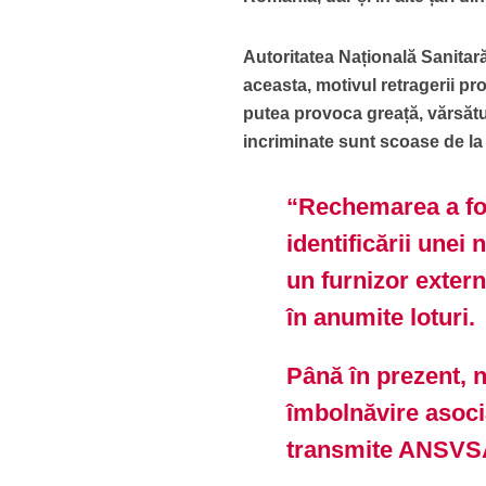
Autoritatea Națională Sanitar
aceasta, motivul retragerii pr
putea provoca greață, vărsătur
incriminate sunt scoase de la
“Rechemarea a fos
identificării unei
un furnizor extern
în anumite loturi.
Până în prezent, n
îmbolnăvire asoc
transmite ANSVS