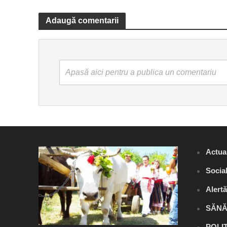
Adaugă comentarii
Apasă aici pentru a publica un comentariu
Actual
Socia
Alert
SĂNĂ
POLI