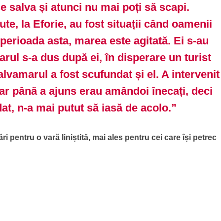
se salva și atunci nu mai poți să scapi.
ute, la Eforie, au fost situații când oamenii
 perioada asta, marea este agitată. Ei s-au
rul s-a dus după ei, în disperare un turist
salvamarul a fost scufundat și el. A intervenit
dar până a ajuns erau amândoi înecați, deci
dat, n-a mai putut să iasă de acolo.”
 pentru o vară liniștită, mai ales pentru cei care își petrec