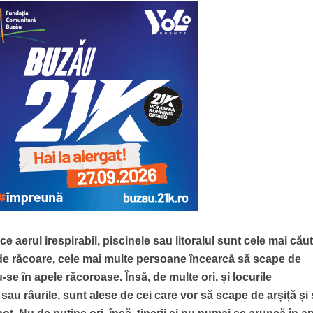
ce aerul irespirabil, piscinele sau litoralul sunt cele mai cău
ă de răcoare, cele mai multe persoane încearcă să scape de
e în apele răcoroase. Însă, de multe ori, și locurile
au râurile, sunt alese de cei care vor să scape de arșiță și