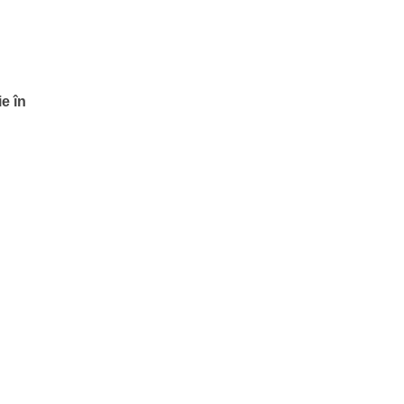
ie în
,