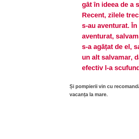
gât în ideea de a 
Recent, zilele trec
s-au aventurat. În
aventurat, salvama
s-a agățat de el, 
un alt salvamar, 
efectiv l-a scufun
Și pompierii vin cu recomandări
vacanța la mare.