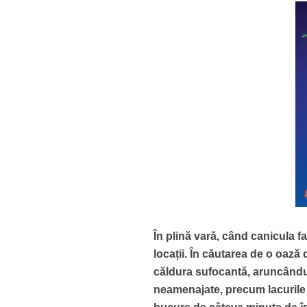
În plină vară, când canicula fa
locații. În căutarea de o oaz
căldura sufocantă, aruncându-s
neamenajate, precum lacurile s