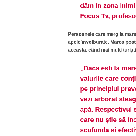
dăm în zona inimii,
Focus Tv, profes
Persoanele care merg la mare t
apele învolburate. Marea poa
aceasta, când mai mulți turiști
„Dacă ești la mare
valurile care conț
pe principiul prev
vezi arborat steagu
apă. Respectivul 
care nu știe să în
scufunda și efect