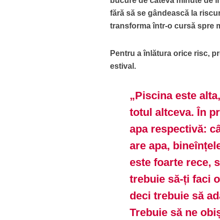
bucure de câteva minute de îno
fără să se gândească la riscur
transforma într-o cursă spre 
Pentru a înlătura orice risc, p
estival.
„Piscina este alta
totul altceva. În 
apa respectivă: câ
are apa, bineînțel
este foarte rece, 
trebuie să-ți faci 
deci trebuie să ad
Trebuie să ne obi