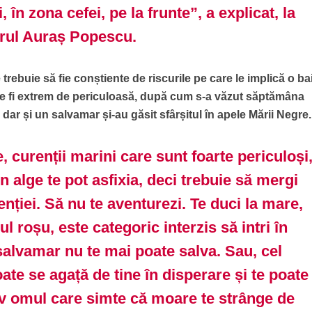
 în zona cefei, pe la frunte”, a explicat, la
orul Auraș Popescu.
rebuie să fie conștiente de riscurile pe care le implică o ba
te fi extrem de periculoasă, după cum s-a văzut săptămâna
 dar și un salvamar și-au găsit sfârșitul în apele Mării Negre.
, curenții marini care sunt foarte periculoși
in alge te pot asfixia, deci trebuie să mergi
enției. Să nu te aventurezi. Te duci la mare,
l roșu, este categoric interzis să intri în
salvamar nu te mai poate salva. Sau, cel
oate se agață de tine în disperare și te poate
iv omul care simte că moare te strânge de