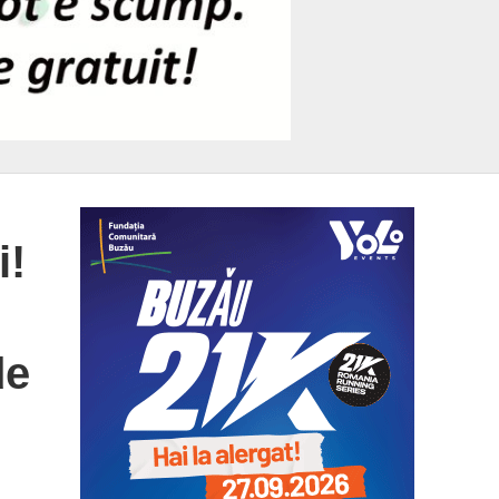
i!
de