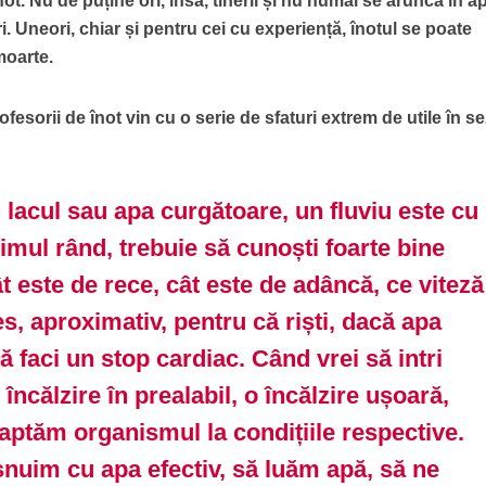
t. Nu de puține ori, însă, tinerii și nu numai se aruncă în a
i. Uneori, chiar și pentru cei cu experiență, înotul se poate
moarte.
rofesorii de înot vin cu o serie de sfaturi extrem de utile în s
, lacul sau apa curgătoare, un fluviu este cu
primul rând, trebuie să cunoști foarte bine
t este de rece, cât este de adâncă, ce viteză
es, aproximativ, pentru că riști, dacă apa
să faci un stop cardiac. Când vrei să intri
o încălzire în prealabil, o încălzire ușoară,
aptăm organismul la condițiile respective.
șnuim cu apa efectiv, să luăm apă, să ne